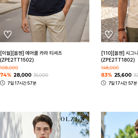
[이월][올젠] 에어쿨 카라 티셔츠
[110][올젠] 시
(ZPE2TT1502)
(ZPE2TT1802)
108,000
148,000
74%
28,000
83%
25,600
35,000
3
7일 17시간 57분
7일 17시간 57분