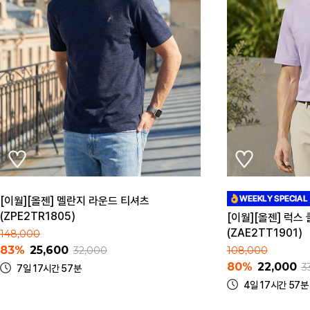
[이월][올젠] 멜란지 라운드 티셔츠
(ZPE2TR1805)
[이월][올젠] 럭스
(ZAE2TT1901)
148,000
83%
25,600
32,000
108,000
80%
22,000
3
7일 17시간 57분
4일 17시간 57분