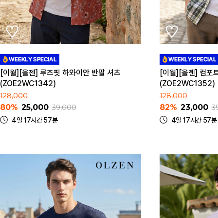
[이월][올젠] 루즈핏 하와이안 반팔 셔츠
[이월][올젠] 컴포
(ZOE2WC1342)
(ZOE2WC1352)
128,000
128,000
80%
25,000
82%
23,000
39,000
3
4일 17시간 57분
4일 17시간 57분