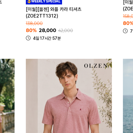
츠
[이월
(ZO
[이월][올젠] 와플 카라 티셔츠
(ZOE2TT1312)
158,
80
138,000
80%
28,000
42,000
7
4일 17시간 57분