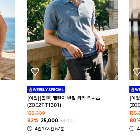
[이월][올젠] 멜란지 반팔 카라 티셔츠
[이월
(ZOE2TT1301)
(ZO
138,000
138,
82%
25,000
80
33,000
4일 17시간 57분
4