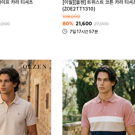
라이프 카라 티셔츠
[이월][올젠] 트위스트 코튼 카라 티셔
(ZOE2TT1310)
108,000
80%
21,600
9,000
27,000
7일 17시간 57분