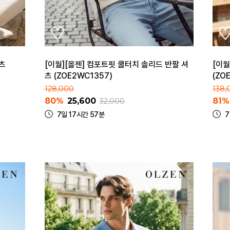
셔츠
[이월][올젠] 컴포트핏 쿨터치 솔리드 반팔 셔
[이월
츠 (ZOE2WC1357)
(ZO
128,000
138,
80%
25,600
81%
32,000
7일 17시간 57분
7