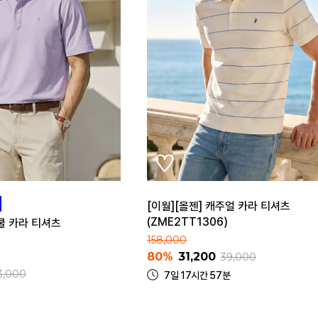
[이월][올젠] 캐주얼 카라 티셔츠
(ZME2TT1306)
 쿨 카라 티셔츠
158,000
80%
31,200
39,000
3,000
7일 17시간 57분