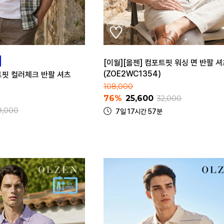
[이월][올젠] 컴포트핏 워싱 면 반팔 
(ZOE2WC1354)
트핏 컬러체크 반팔 셔츠
108,000
76%
25,600
32,000
9,000
7일 17시간 57분