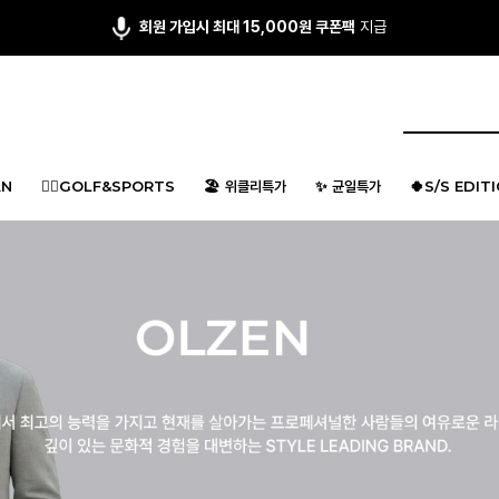
앱다운 3,000원
쿠폰 증정
N
🏌️‍♂️GOLF&SPORTS
🏖️ 위클리특가
✨ 균일특가
🍀S/S EDIT