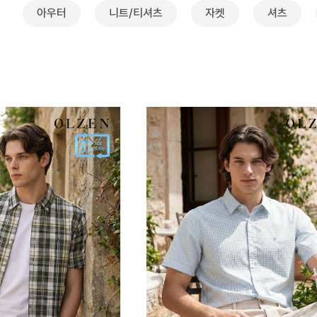
아우터
니트/티셔츠
자켓
셔츠