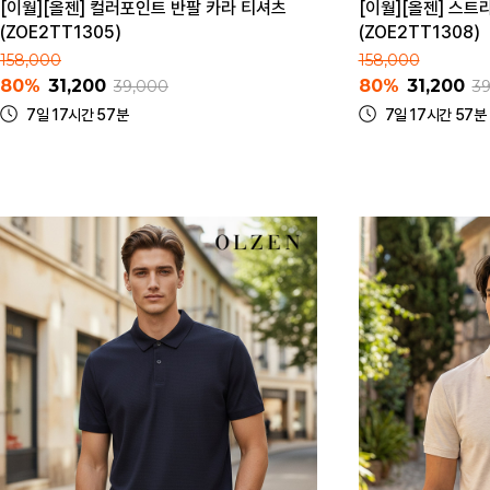
[이월][올젠] 컬러포인트 반팔 카라 티셔츠
[이월][올젠] 스트
(ZOE2TT1305)
(ZOE2TT1308)
158,000
158,000
80%
31,200
80%
31,200
39,000
3
7일 17시간 57분
7일 17시간 57분