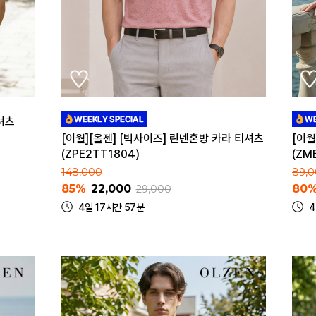
셔츠
[이월][올젠] [빅사이즈] 린넨혼방 카라 티셔츠
[이월
(ZPE2TT1804)
(ZM
148,000
89,
85%
22,000
80
29,000
4일 17시간 57분
4