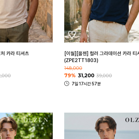
그니처 카라 티셔츠
[이월][올젠] 컬러 그라데이션 카라 티
(ZPE2TT1803)
148,000
79%
31,200
2,000
39,000
7일 17시간 57분