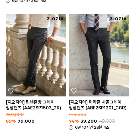
6일 10시간 28분 4초
[지오지아] 린넨혼방 그레이
[지오지아] 미라클 차콜그레이
정장팬츠 (AAE2SP1503_GR)
정장팬츠 (ABE2SP1201_CGR)
259,000
149,000
69%
79,000
74%
39,200
49,000
6일 10시간 28분 4초