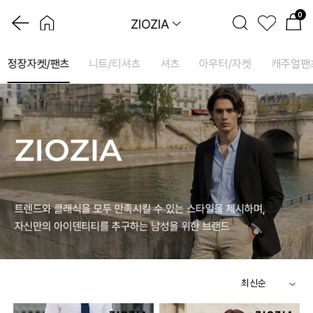
0
ZIOZIA
정장자켓/팬츠
니트/티셔츠
셔츠
아우터/자켓
캐주얼팬