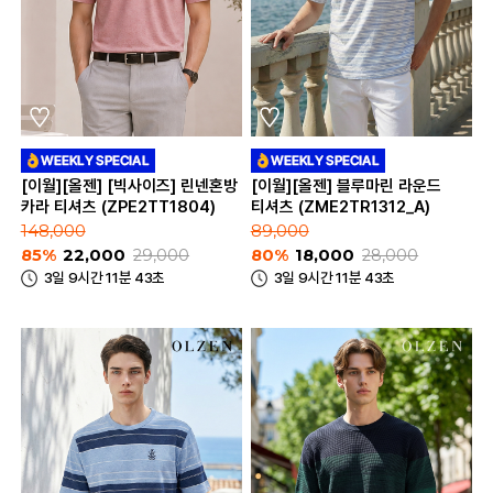
[이월][올젠] [빅사이즈] 린넨혼방
[이월][올젠] 블루마린 라운드
카라 티셔츠 (ZPE2TT1804)
티셔츠 (ZME2TR1312_A)
148,000
89,000
85%
22,000
29,000
80%
18,000
28,000
3일 9시간 11분 43초
3일 9시간 11분 43초