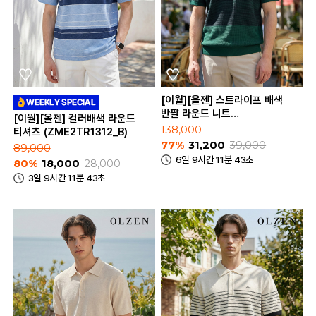
[이월][올젠] 스트라이프 배색
반팔 라운드 니트
[이월][올젠] 컬러배색 라운드
(ZOE2ER1346)
138,000
티셔츠 (ZME2TR1312_B)
77%
31,200
39,000
89,000
6일 9시간 11분 43초
80%
18,000
28,000
3일 9시간 11분 43초