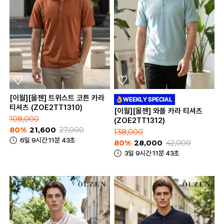
[이월][올젠] 트위스트 코튼 카라
티셔츠 (ZOE2TT1310)
[이월][올젠] 와플 카라 티셔츠
108,000
(ZOE2TT1312)
80%
21,600
27,000
138,000
6일 9시간 11분 43초
80%
28,000
42,000
3일 9시간 11분 43초