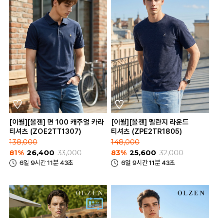
[이월][올젠] 면 100 캐주얼 카라
[이월][올젠] 멜란지 라운드
티셔츠 (ZOE2TT1307)
티셔츠 (ZPE2TR1805)
138,000
148,000
81%
26,400
33,000
83%
25,600
32,000
6일 9시간 11분 43초
6일 9시간 11분 43초