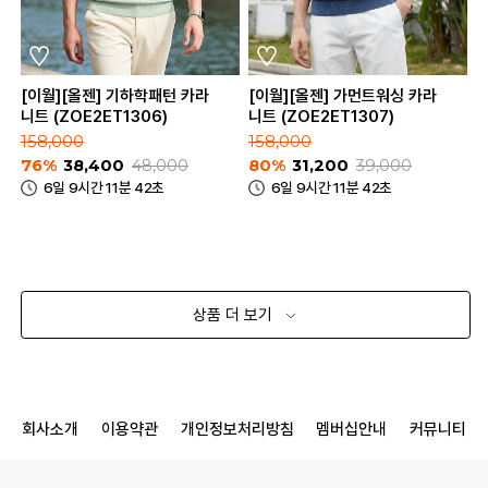
[이월][올젠] 기하학패턴 카라
[이월][올젠] 가먼트워싱 카라
니트 (ZOE2ET1306)
니트 (ZOE2ET1307)
158,000
158,000
76%
38,400
48,000
80%
31,200
39,000
6일 9시간 11분 42초
6일 9시간 11분 42초
상품 더 보기
회사소개
이용약관
개인정보처리방침
멤버십안내
커뮤니티