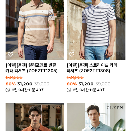
[이월][올젠] 컬러포인트 반팔
[이월][올젠] 스트라이프 카라
카라 티셔츠 (ZOE2TT1305)
티셔츠 (ZOE2TT1308)
158,000
158,000
80%
31,200
39,000
80%
31,200
39,000
6일 9시간 11분 43초
6일 9시간 11분 43초