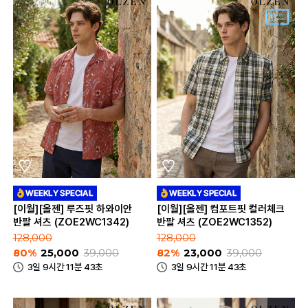
[이월][올젠] 루즈핏 하와이안
[이월][올젠] 컴포트핏 컬러체크
반팔 셔츠 (ZOE2WC1342)
반팔 셔츠 (ZOE2WC1352)
128,000
128,000
80%
25,000
39,000
82%
23,000
39,000
3일 9시간 11분 43초
3일 9시간 11분 43초