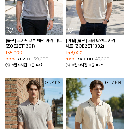
[올젠] 오가닉코튼 배색 카라 니트
[이월][올젠] 짜임포인트 카라
(ZOE2ET1301)
니트 (ZOE2ET1302)
138,000
148,000
77%
31,200
39,000
76%
36,000
45,000
6일 9시간 11분 43초
6일 9시간 11분 42초