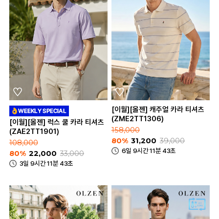
[이월][올젠] 캐주얼 카라 티셔츠
(ZME2TT1306)
[이월][올젠] 럭스 쿨 카라 티셔츠
158,000
(ZAE2TT1901)
80%
31,200
39,000
108,000
6일 9시간 11분 43초
80%
22,000
33,000
3일 9시간 11분 43초