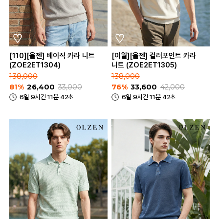
[110][올젠] 베이직 카라 니트
[이월][올젠] 컬러포인트 카라
(ZOE2ET1304)
니트 (ZOE2ET1305)
138,000
138,000
81%
26,400
33,000
76%
33,600
42,000
6일 9시간 11분 42초
6일 9시간 11분 42초