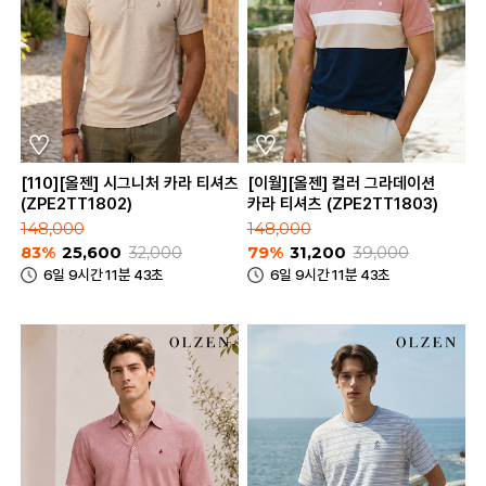
[110][올젠] 시그니처 카라 티셔츠
[이월][올젠] 컬러 그라데이션
(ZPE2TT1802)
카라 티셔츠 (ZPE2TT1803)
148,000
148,000
83%
25,600
32,000
79%
31,200
39,000
6일 9시간 11분 43초
6일 9시간 11분 43초