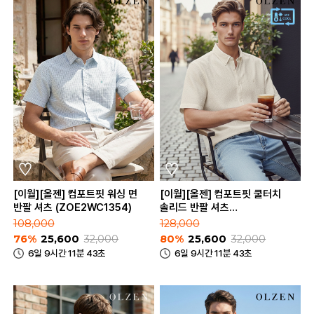
[이월][올젠] 컴포트핏 워싱 면
[이월][올젠] 컴포트핏 쿨터치
반팔 셔츠 (ZOE2WC1354)
솔리드 반팔 셔츠
(ZOE2WC1357)
108,000
128,000
76%
25,600
32,000
80%
25,600
32,000
6일 9시간 11분 43초
6일 9시간 11분 43초