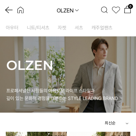
0
OLZEN
아우터
니트/티셔츠
자켓
셔츠
캐주얼팬츠