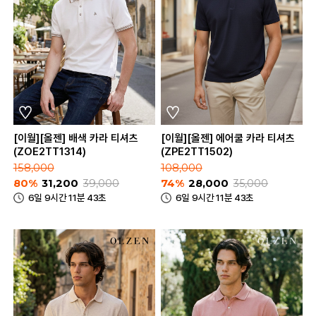
[이월][올젠] 배색 카라 티셔츠
[이월][올젠] 에어쿨 카라 티셔츠
(ZOE2TT1314)
(ZPE2TT1502)
158,000
108,000
80%
31,200
39,000
74%
28,000
35,000
6일 9시간 11분 43초
6일 9시간 11분 43초