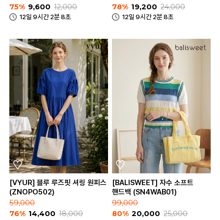
75%
9,600
12,000
78%
19,200
24,000
12일 9시간 2분 8초
12일 9시간 2분 8초
[VYUR] 블루 루즈핏 셔링 원피스
[BALISWEET] 자수 소프트
(ZNOPO502)
핸드백 (SN4WAB01)
59,000
99,000
76%
14,400
18,000
80%
20,000
25,000