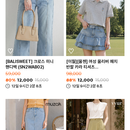
[BALISWEET] 크로스 미니
[이월][올젠] 여성 올리버 패치
핸디백 (SN2WAB02)
반팔 카라 티셔츠
(ZMD2TT1301_90)
59,000
98,000
80%
12,000
15,000
88%
12,000
15,000
12일 9시간 2분 8초
12일 9시간 2분 8초