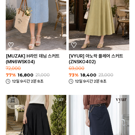
[MUZAK] H라인 데님 스커트
[VYUR] 아노락 플레어 스커트
(MN6WSK04)
(ZNSKO402)
72,000
69,000
77%
16,800
21,000
73%
18,400
23,000
12일 9시간 2분 8초
12일 9시간 2분 8초