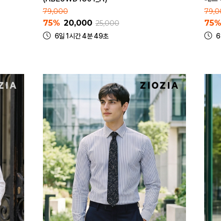
79,000
79,0
75%
20,000
75
25,000
6일 1시간 4분 49초
6