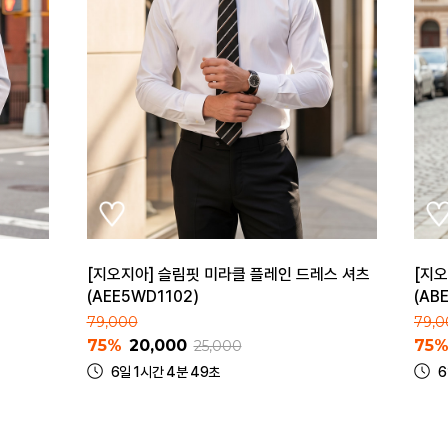
[지오지아] 슬림핏 미라클 플레인 드레스 셔츠
[지오
(AEE5WD1102)
(AB
79,000
79,0
75%
20,000
75
25,000
6일 1시간 4분 49초
6