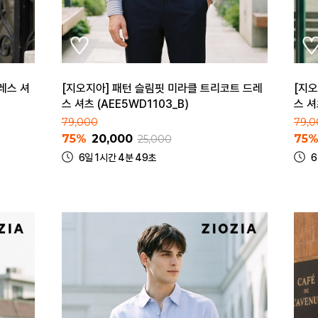
레스 셔
[지오지아] 패턴 슬림핏 미라클 트리코트 드레
[지오
스 셔츠 (AEE5WD1103_B)
스 셔
79,000
79,0
75%
20,000
75
25,000
6일 1시간 4분 49초
6