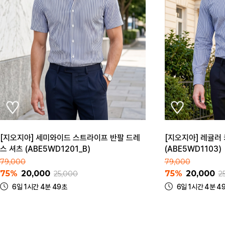
[지오지아] 세미와이드 스트라이프 반팔 드레
[지오지아] 레귤러
스 셔츠 (ABE5WD1201_B)
(ABE5WD1103)
79,000
79,000
75%
20,000
75%
20,000
25,000
2
6일 1시간 4분 49초
6일 1시간 4분 4