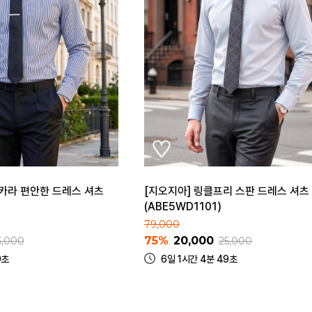
 카라 편안한 드레스 셔츠
[지오지아] 링클프리 스판 드레스 셔츠
(ABE5WD1101)
79,000
75%
20,000
5,000
25,000
9초
6일 1시간 4분 49초