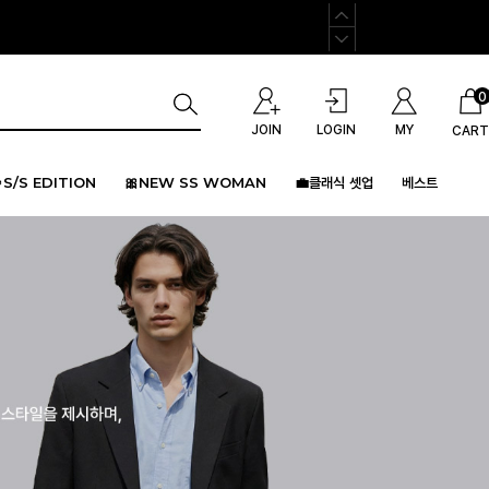
0
JOIN
LOGIN
MY
CART
S/S EDITION
🎀NEW SS WOMAN
💼클래식 셋업
베스트