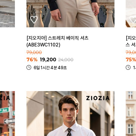
[지오지아] 스트레치 베이직 셔츠
[지오
(ABE3WC1102)
스 셔
79,000
79,0
76%
19,200
75
24,000
6일 1시간 4분 49초
1