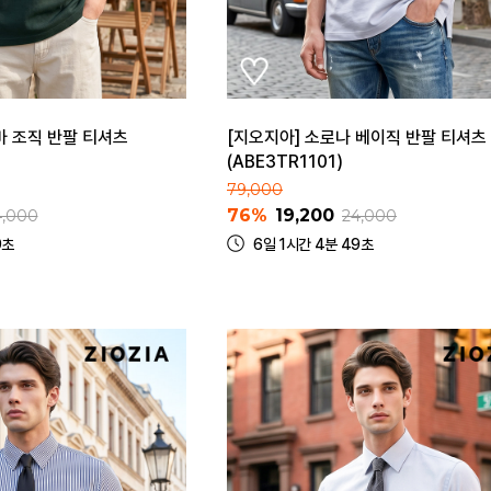
바 조직 반팔 티셔츠
[지오지아] 소로나 베이직 반팔 티셔츠
(ABE3TR1101)
79,000
76%
19,200
4,000
24,000
9초
6일 1시간 4분 49초