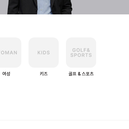
여성
키즈
골프 & 스포츠