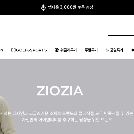
회원 가입시 최대 15,000원 쿠폰팩
지급
N
🏌️‍♂️GOLF&SPORTS
🏖️ 위클리특가
주말특가
✨ 균일특가
