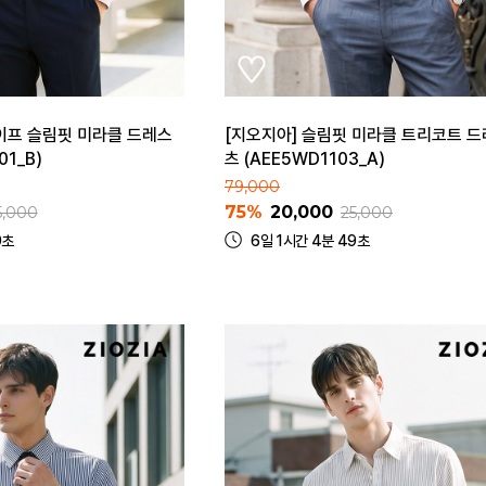
이프 슬림핏 미라클 드레스
[지오지아] 슬림핏 미라클 트리코트 드
01_B)
츠 (AEE5WD1103_A)
79,000
75%
20,000
5,000
25,000
9초
6일 1시간 4분 49초