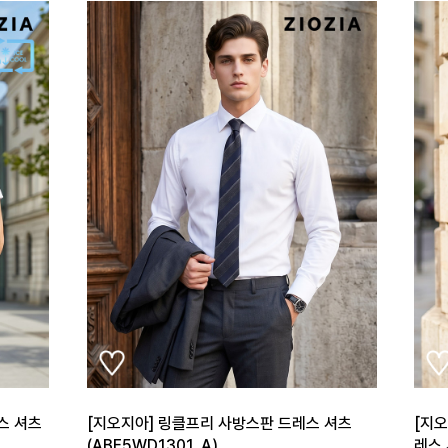
스 셔츠
[지오지아] 링클프리 사방스판 드레스 셔츠
[지
(ABE5WD1301_A)
레스 