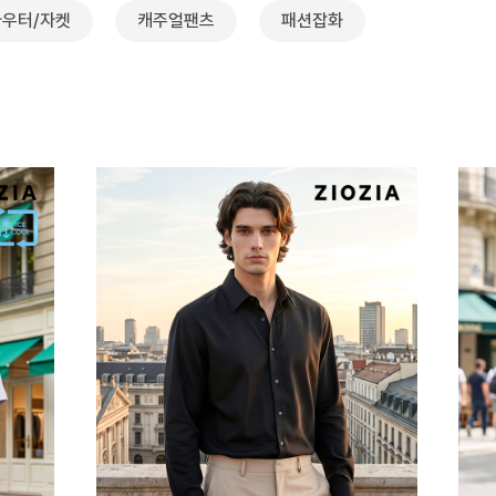
아우터/자켓
캐주얼팬츠
패션잡화