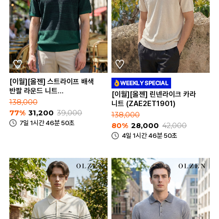
[이월][올젠] 스트라이프 배색
반팔 라운드 니트
[이월][올젠] 린넨라이크 카라
(ZOE2ER1346)
138,000
니트 (ZAE2ET1901)
77%
31,200
39,000
138,000
7일 1시간 46분 50초
80%
28,000
42,000
4일 1시간 46분 50초