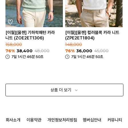
[이월][올젠] 기하학패턴 카라
[이월][올젠] 컬러블록 카라 니트
니트 (ZOE2ET1306)
(ZPE2ET1804)
158,000
148,000
76%
38,400
48,000
76%
36,000
45,000
7일 1시간 46분 50초
7일 1시간 46분 50초
상품 더 보기
회사소개
이용약관
개인정보처리방침
멤버십안내
커뮤니티