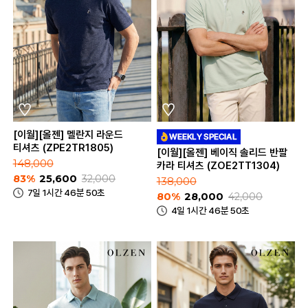
[이월][올젠] 멜란지 라운드
티셔츠 (ZPE2TR1805)
[이월][올젠] 베이직 솔리드 반팔
148,000
카라 티셔츠 (ZOE2TT1304)
83%
25,600
32,000
138,000
7일 1시간 46분 50초
80%
28,000
42,000
4일 1시간 46분 50초