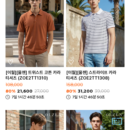
[이월][올젠] 트위스트 코튼 카라
[이월][올젠] 스트라이프 카라
티셔츠 (ZOE2TT1310)
티셔츠 (ZOE2TT1308)
108,000
158,000
80%
21,600
27,000
80%
31,200
39,000
7일 1시간 46분 50초
7일 1시간 46분 50초