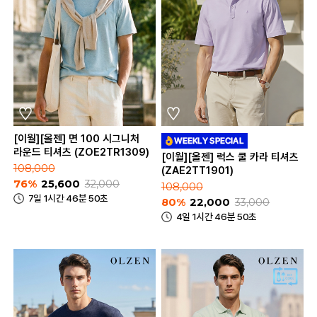
[이월][올젠] 면 100 시그니처
라운드 티셔츠 (ZOE2TR1309)
[이월][올젠] 럭스 쿨 카라 티셔츠
108,000
(ZAE2TT1901)
76%
25,600
32,000
108,000
7일 1시간 46분 50초
80%
22,000
33,000
4일 1시간 46분 50초