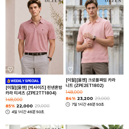
[이월][올젠] 크로플짜임 카라
니트 (ZPE2ET1802)
[이월][올젠] [빅사이즈] 린넨혼방
148,000
카라 티셔츠 (ZPE2TT1804)
84%
23,200
29,000
148,000
7일 1시간 46분 50초
85%
22,000
29,000
4일 1시간 46분 50초