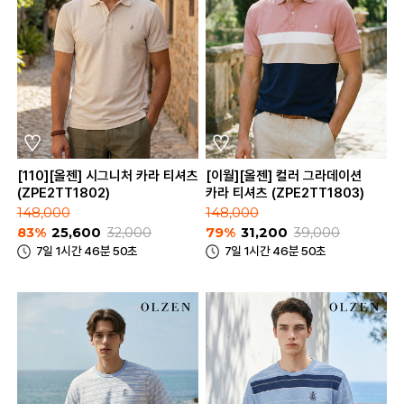
[110][올젠] 시그니처 카라 티셔츠
[이월][올젠] 컬러 그라데이션
(ZPE2TT1802)
카라 티셔츠 (ZPE2TT1803)
148,000
148,000
83%
25,600
32,000
79%
31,200
39,000
7일 1시간 46분 50초
7일 1시간 46분 50초