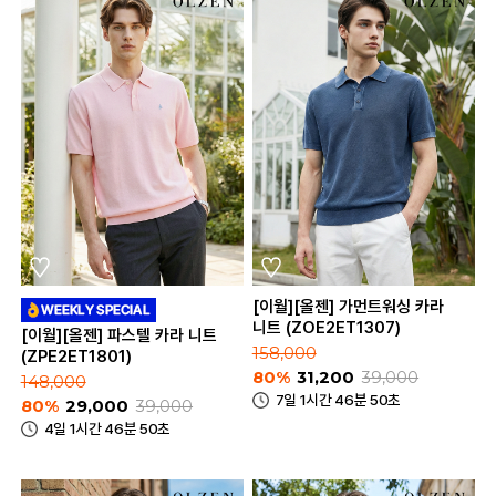
[이월][올젠] 가먼트워싱 카라
니트 (ZOE2ET1307)
[이월][올젠] 파스텔 카라 니트
158,000
(ZPE2ET1801)
80%
31,200
39,000
148,000
7일 1시간 46분 50초
80%
29,000
39,000
4일 1시간 46분 50초