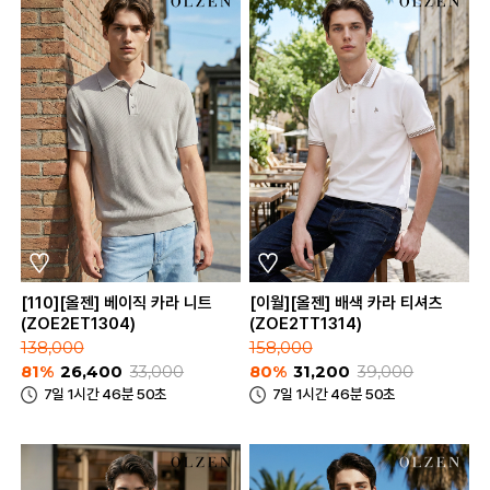
[110][올젠] 베이직 카라 니트
[이월][올젠] 배색 카라 티셔츠
(ZOE2ET1304)
(ZOE2TT1314)
138,000
158,000
81%
26,400
33,000
80%
31,200
39,000
7일 1시간 46분 50초
7일 1시간 46분 50초