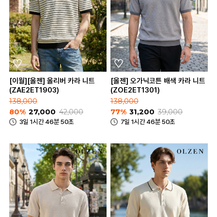
[이월][올젠] 올리버 카라 니트
[올젠] 오가닉코튼 배색 카라 니트
(ZAE2ET1903)
(ZOE2ET1301)
138,000
138,000
80%
27,000
42,000
77%
31,200
39,000
3일 1시간 46분 50초
7일 1시간 46분 50초