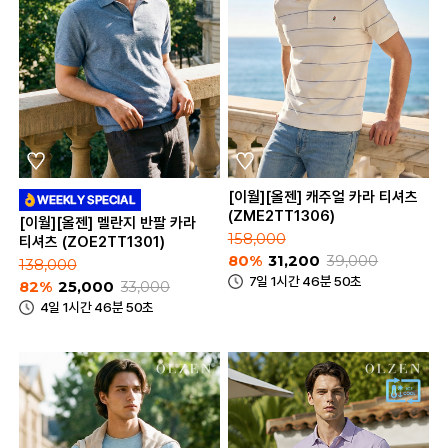
[이월][올젠] 캐주얼 카라 티셔츠
(ZME2TT1306)
[이월][올젠] 멜란지 반팔 카라
158,000
티셔츠 (ZOE2TT1301)
80%
31,200
39,000
138,000
7일 1시간 46분 50초
82%
25,000
33,000
4일 1시간 46분 50초