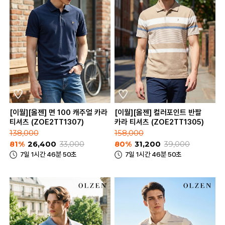
[이월][올젠] 면 100 캐주얼 카라
[이월][올젠] 컬러포인트 반팔
티셔츠 (ZOE2TT1307)
카라 티셔츠 (ZOE2TT1305)
138,000
158,000
81%
26,400
33,000
80%
31,200
39,000
7일 1시간 46분 50초
7일 1시간 46분 50초