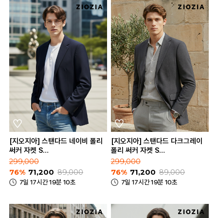
[지오지아] 스탠다드 네이비 폴리
[지오지아] 스탠다드 다크그레이
써커 자켓 S
폴리 써커 자켓 S
(AAE2KG1603_NV)
(AEE2KG1601_DGR)
299,000
299,000
76%
71,200
89,000
76%
71,200
89,000
7일 17시간 19분 10초
7일 17시간 19분 10초