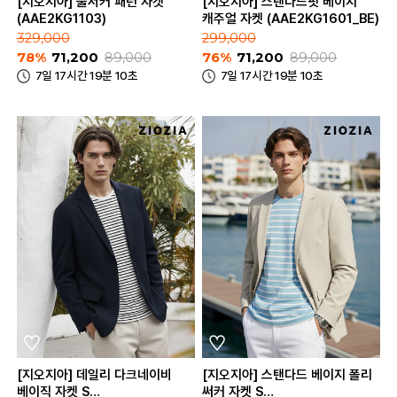
[지오지아] 울서커 패턴 자켓
[지오지아] 스탠다드핏 베이지
(AAE2KG1103)
캐주얼 자켓 (AAE2KG1601_BE)
329,000
299,000
78%
71,200
89,000
76%
71,200
89,000
7일 17시간 19분 10초
7일 17시간 19분 10초
[지오지아] 데일리 다크네이비
[지오지아] 스탠다드 베이지 폴리
베이직 자켓 S
써커 자켓 S