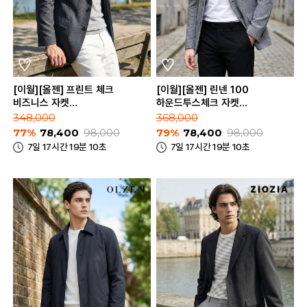
[이월][올젠] 프린트 체크
[이월][올젠] 린넨 100
비즈니스 자켓
하운드투스체크 자켓
(ZPE2KG1803_B)
(ZOE2KG1302_A)
348,000
368,000
77%
78,400
98,000
79%
78,400
98,000
7일 17시간 19분 10초
7일 17시간 19분 10초