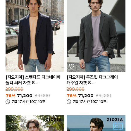
[지오지아] 스탠다드 다크네이비
[지오지아] 루즈핏 다크그레이
폴리 써커 자켓 S
캐주얼 자켓 S
(AEE2KG1601_DNV)
(AAE2KG1604_DGR)
299,000
299,000
76%
71,200
89,000
76%
71,200
89,000
7일 17시간 19분 10초
7일 17시간 19분 10초