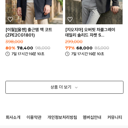
[이월][올젠] 출근템 맥 코트
[지오지아] 오버핏 차콜그레이
(ZPE2CG1801)
데일리 솔리드 자켓 S
(ABE1KG1101_CGR)
398,000
299,000
80%
78,400
98,000
77%
68,000
85,000
7일 17시간 19분 10초
7일 17시간 19분 10초
상품 더 보기
회사소개
이용약관
개인정보처리방침
멤버십안내
커뮤니티