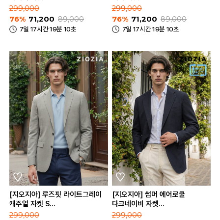
(AAE2KG1602_DNV)
(AAE2KG1603_BE)
299,000
299,000
76%
71,200
89,000
76%
71,200
89,000
7일 17시간 19분 10초
7일 17시간 19분 10초
[지오지아] 루즈핏 라이트그레이
[지오지아] 썸머 에어로쿨
캐주얼 자켓 S
다크네이비 자켓
(AAE2KG1604_LGR)
(AEE2KG1101_DNV)
299,000
299,000