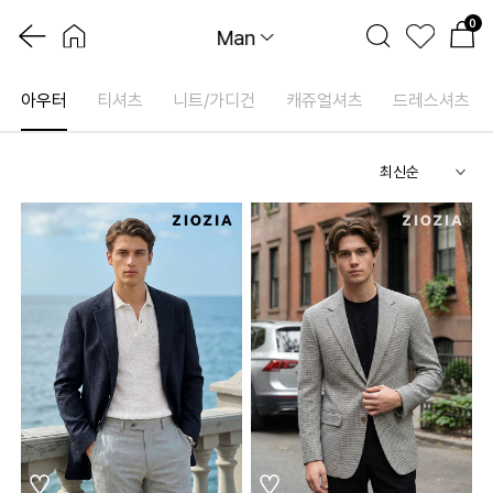
0
Man
아우터
티셔츠
니트/가디건
캐쥬얼셔츠
드레스셔츠