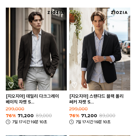
[지오지아] 데일리 다크그레이
[지오지아] 스탠다드 블랙 폴리
베이직 자켓 S
써커 자켓 S
(AAE2KG1602_DGR)
(AAE2KG1603_BK)
299,000
299,000
76%
71,200
89,000
76%
71,200
89,000
7일 17시간 19분 10초
7일 17시간 19분 10초