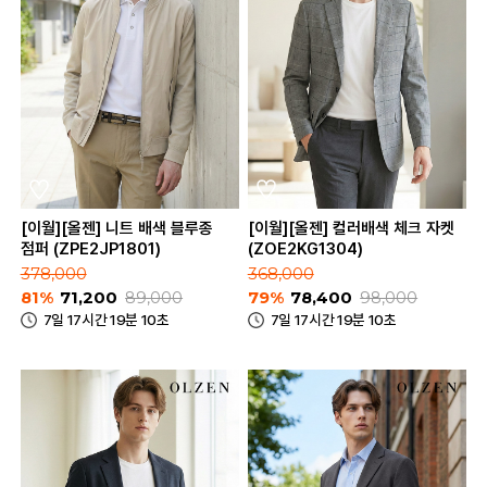
[이월][올젠] 니트 배색 블루종
[이월][올젠] 컬러배색 체크 자켓
점퍼 (ZPE2JP1801)
(ZOE2KG1304)
378,000
368,000
81%
71,200
89,000
79%
78,400
98,000
7일 17시간 19분 10초
7일 17시간 19분 10초