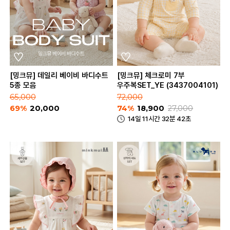
[밍크뮤] 데일리 베이비 바디수트
[밍크뮤] 체크로미 7부
5종 모음
우주복SET_YE (3437004101)
65,000
72,000
69%
20,000
74%
18,900
27,000
14일 11시간 32분 42초