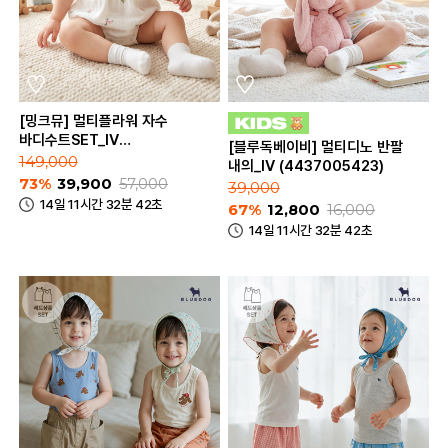
[밍크뮤] 멀티플라워 자수
바디수트SET_IV
[블루독베이비] 멀티디노 반팔
(3431260405)
149,000
내의_IV (4437005423)
73%
39,900
57,000
39,000
14일 11시간 32분 42초
67%
12,800
16,000
14일 11시간 32분 42초