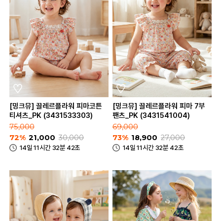
[밍크뮤] 끌레르플라워 피마코튼
[밍크뮤] 끌레르플라워 피마 7부
티셔츠_PK (3431533303)
팬츠_PK (3431541004)
75,000
69,000
72%
21,000
30,000
73%
18,900
27,000
14일 11시간 32분 42초
14일 11시간 32분 42초