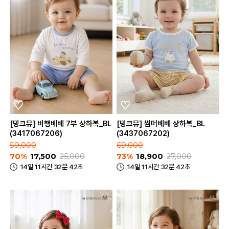
[밍크뮤] 비행베베 7부 상하복_BL
[밍크뮤] 썸머베베 상하복_BL
(3417067206)
(3437067202)
59,000
69,000
70%
17,500
25,000
73%
18,900
27,000
14일 11시간 32분 42초
14일 11시간 32분 42초