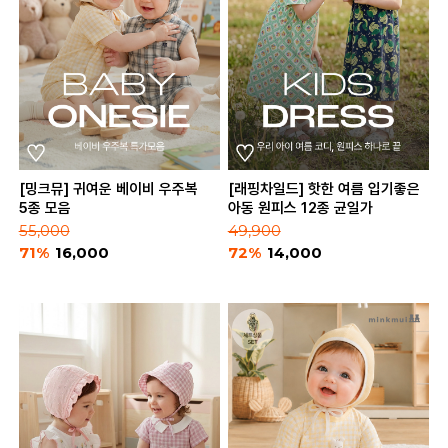
[밍크뮤] 귀여운 베이비 우주복
[래핑차일드] 핫한 여름 입기좋은
5종 모음
아동 원피스 12종 균일가
55,000
49,900
71%
16,000
72%
14,000