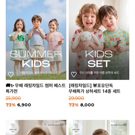
🚚✨ 무배 래핑차일드 썸머 베스트
[래핑차일드] 🚨포유단독
특가전
무배특가 상하세트 14종 세트
25,900
29,900
73%
6,900
73%
8,000