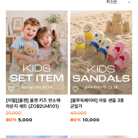
[이월][올젠] 올젠 키즈 반소매
[블루독베이비] 아동 샌들 3종
라운지 세트 (ZOB2UI4101)
균일가
25,000
49,000
80%
5,000
80%
10,000