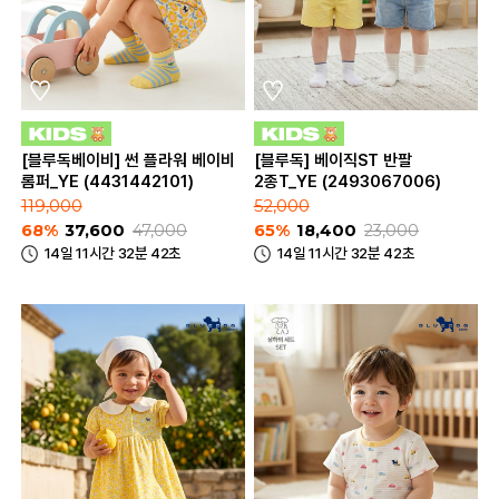
[블루독베이비] 썬 플라워 베이비
[블루독] 베이직ST 반팔
롬퍼_YE (4431442101)
2종T_YE (2493067006)
119,000
52,000
68%
37,600
47,000
65%
18,400
23,000
14일 11시간 32분 42초
14일 11시간 32분 42초