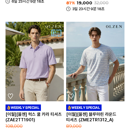
6일 23시간 9분 18초
81%
19,000
32,000
3일 23시간 9분 18초
[이월][올젠] 럭스 쿨 카라 티셔츠
[이월][올젠] 블루마린 라운드
(ZAE2TT1901)
티셔츠 (ZME2TR1312_A)
108,000
89,000