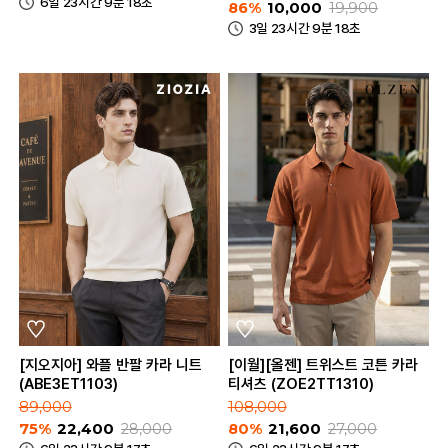
6일 23시간 9분 18초
86%
10,000
19,900
3일 23시간 9분 18초
[지오지아] 와플 반팔 카라 니트
[이월][올젠] 트위스트 코튼 카라
(ABE3ET1103)
티셔츠 (ZOE2TT1310)
89,000
108,000
75%
22,400
28,000
80%
21,600
27,000