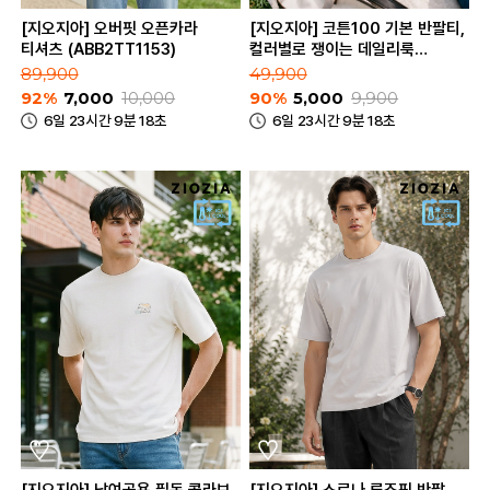
[지오지아] 오버핏 오픈카라
[지오지아] 코튼100 기본 반팔티,
티셔츠 (ABB2TT1153)
컬러별로 쟁이는 데일리룩
(ABC2TR3182_C)
89,900
49,900
92%
7,000
10,000
90%
5,000
9,900
6일 23시간 9분 18초
6일 23시간 9분 18초
[지오지아] 남여공용 필독 콜라보
[지오지아] 소로나 루즈핏 반팔