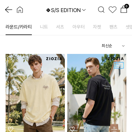
0
🍀S/S EDITION
라운드/카라티
니트
셔츠
아우터
자켓
팬츠
셋