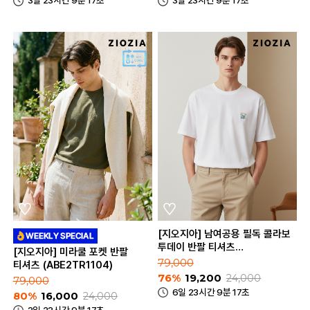
3일 23시간 9분 17초
3일 23시간 9분 17초
[지오지아] 남여공용 필독 콜라보
투데이 반팔 티셔츠
[지오지아] 미라쿨 포켓 반팔
(ABE2TR3201)
79,000
티셔츠 (ABE2TR1104)
76%
19,200
24,000
79,000
6일 23시간 9분 17초
80%
16,000
24,000
3일 23시간 9분 17초