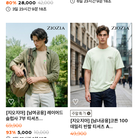
6일 23시간 9분 18초
80%
28,000
42,000
3일 23시간 9분 18초
[지오지아] [남여공용] 레이어드
슬럽사 7부 티셔츠
[지오지아] [남녀공용]코튼 100
(ABB2TR1131)
69,900
데일리 반팔 티셔츠 A
93%
5,000
10,000
(ABC2TR3182_A)
49,900