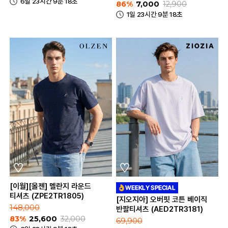
6일 23시간 9분 18초
86%
7,000
12,900
1일 23시간 9분 18초
[이월][올젠] 멜란지 라운드
티셔츠 (ZPE2TR1805)
[지오지아] 오버핏 코튼 베이직
148,000
반팔티셔츠 (AED2TR3181)
83%
25,600
32,000
69,900