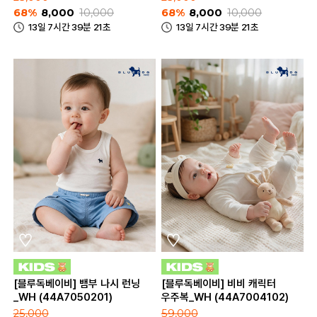
68%
8,000
10,000
68%
8,000
10,000
13일 7시간 39분 21초
13일 7시간 39분 21초
[블루독베이비] 뱀부 나시 런닝
[블루독베이비] 비비 캐릭터
_WH (44A7050201)
우주복_WH (44A7004102)
25,000
59,000