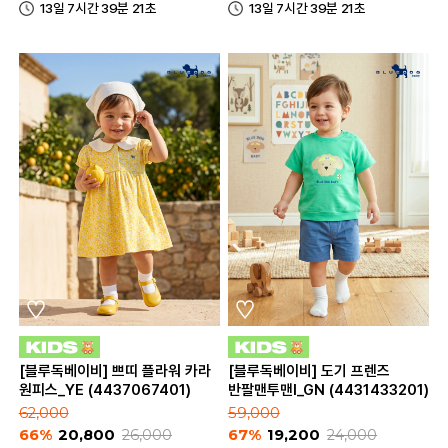
13일 7시간 39분 21초
13일 7시간 39분 21초
[블루독베이비] 쁘띠 플라워 카라
[블루독베이비] 도기 프렌즈
원피스_YE (4437067401)
반팔맨투맨I_GN (4431433201)
62,000
59,000
66%
20,800
26,000
67%
19,200
24,000