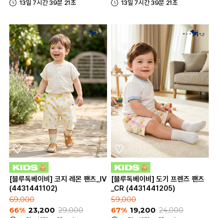
13일 7시간 39분 21초
13일 7시간 39분 21초
[블루독베이비] 코지 레몬 팬츠_IV
[블루독베이비] 도기 프렌즈 팬츠
(4431441102)
_CR (4431441205)
69,000
59,000
66%
23,200
29,000
67%
19,200
24,000