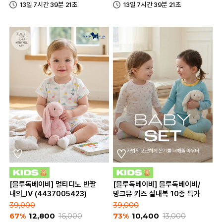
13일 7시간 39분 21초
13일 7시간 39분 21초
[블루독베이비] 멀티디노 반팔
[블루독베이비] 블루독베이비/
내의_IV (4437005423)
밍크뮤 키즈 실내복 10종 특가
39,000
39,000
67%
12,800
16,000
73%
10,400
13,000