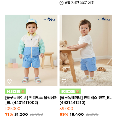
6일 7시간 39분 21초
[블루독베이비] 안티벅스 블럭점퍼
[블루독베이비] 안티벅스 팬츠_BL
_BL (4431411002)
(4431441210)
109,000
59,000
71%
31,200
39,000
69%
18,400
23,000