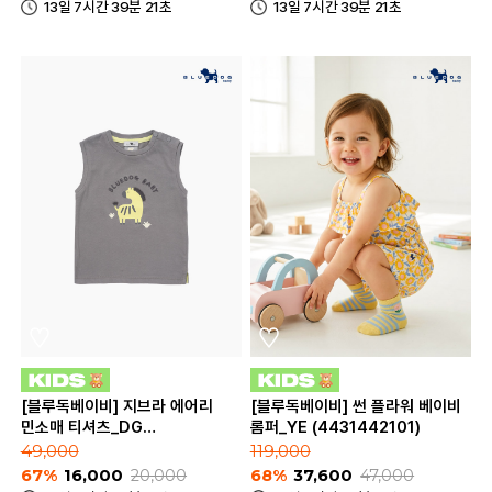
13일 7시간 39분 21초
13일 7시간 39분 21초
[블루독베이비] 지브라 에어리
[블루독베이비] 썬 플라워 베이비
민소매 티셔츠_DG
롬퍼_YE (4431442101)
(4431433301)
49,000
119,000
67%
16,000
20,000
68%
37,600
47,000