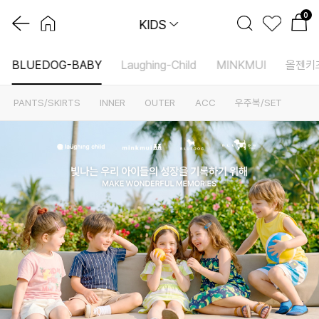
0
KIDS
BLUEDOG-BABY
Laughing-Child
MINKMUI
올젠키
PANTS/SKIRTS
INNER
OUTER
ACC
우주복/SET