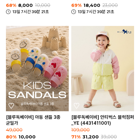
68%
8,000
10,000
69%
18,400
23,000
13일 7시간 39분 21초
13일 7시간 39분 21초
[블루독베이비] 아동 샌들 3종
[블루독베이비] 안티벅스 블럭점퍼
균일가
_YE (4431411001)
49,000
109,000
80%
10,000
71%
31,200
39,000