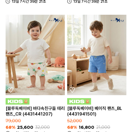
13일 7시간 39분 21초
13일 7시간 39분 21초
[블루독베이비] 바다속친구들 테리
[블루독베이비] 베이직 팬츠_BL
팬츠_CR (4431441207)
(4431941501)
79,000
52,000
68%
25,600
32,000
68%
16,800
21,000