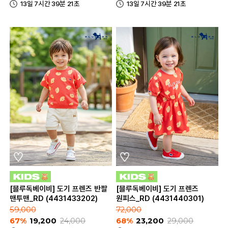
13일 7시간 39분 21초
13일 7시간 39분 21초
[블루독베이비] 도기 프렌즈 반팔
[블루독베이비] 도기 프렌즈
맨투맨_RD (4431433202)
원피스_RD (4431440301)
59,000
72,000
67%
19,200
24,000
68%
23,200
29,000