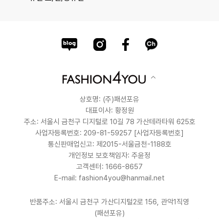
상호명: (주)패션포유
대표이사: 황정원
주소: 서울시 금천구 디지털로 10길 78 가산테라타워 625호
사업자등록번호: 209-81-59257
[사업자등록번호]
통신판매업신고: 제2015-서울금천-1188호
개인정보 보호책임자: 주윤정
고객센터: 1666-8657
E-mail: fashion4you@hanmail.net
반품주소: 서울시 금천구 가산디지털2로 156, 관악1직영
(패션포유)