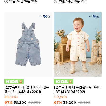
13일 7시간 39분 21초
13일 7시간 39분 21초
[블루독베이비] 플레이도기 점프
[블루독베이비] 포인핸드 워크웨어
팬츠_BL (4431442201)
_BE (4431942202)
119,000
119,000
67%
39,200
49,000
67%
39,200
49,000