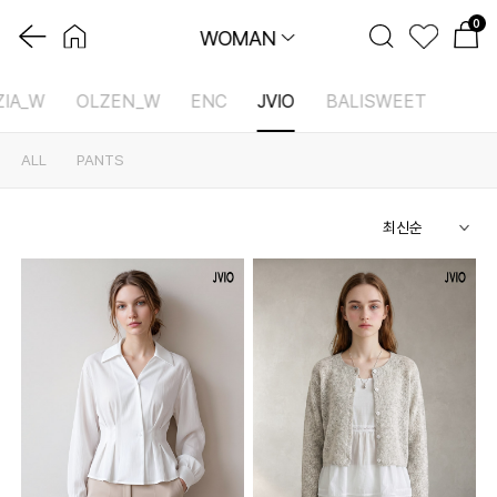
0
WOMAN
ZIA_W
OLZEN_W
ENC
JVIO
BALISWEET
ALL
PANTS