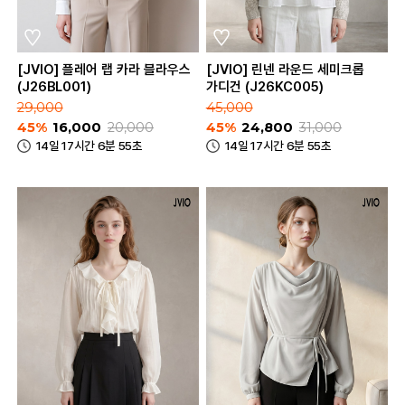
[JVIO] 플레어 랩 카라 블라우스
[JVIO] 린넨 라운드 세미크롭
(J26BL001)
가디건 (J26KC005)
29,000
45,000
45%
16,000
20,000
45%
24,800
31,000
14일 17시간 6분 55초
14일 17시간 6분 55초