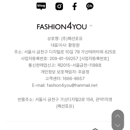
상호명: (주)패션포유
대표이사: 황정원
주소: 서울시 금천구 디지털로 10길 78 가산테라타워 625호
사업자등록번호: 209-81-59257
[사업자등록번호]
통신판매업신고: 제2015-서울금천-1188호
개인정보 보호책임자: 주윤정
고객센터: 1666-8657
E-mail: fashion4you@hanmail.net
반품주소: 서울시 금천구 가산디지털2로 156, 관악1직영
(패션포유)