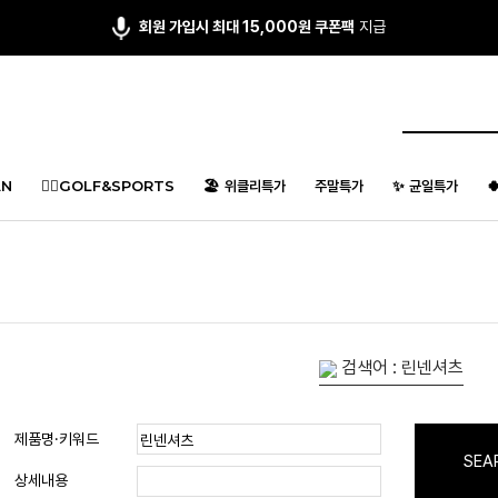
회원 가입시 최대 15,000원 쿠폰팩
지급
N
🏌️‍♂️GOLF&SPORTS
🏖️ 위클리특가
주말특가
✨ 균일특가

검색어 : 린넨셔츠
제품명·키워드
SEA
상세내용