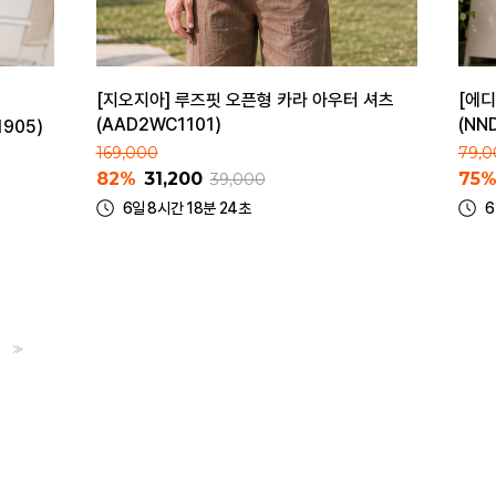
[지오지아] 루즈핏 오픈형 카라 아우터 셔츠
[에디
(AAD2WC1101)
(NN
905)
169,000
79,0
82%
31,200
75
39,000
6일 8시간 18분 24초
6
>>