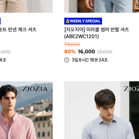
컴포트 린넨 체크 셔츠
[지오지아] 미라쿨 썸머 반팔 셔츠
(ABE2WC1201)
79,000
80%
16,000
9,000
23,000
24초
3일 8시간 18분 24초