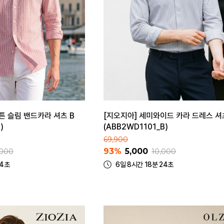
튼 슬림 밴드카라 셔츠 B
[지오지아] 세미와이드 카라 드레스 셔츠
)
(ABB2WD1101_B)
69,900
93%
5,000
,000
10,000
24초
6일 8시간 18분 24초