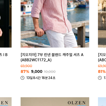
 I B
[지오지아] 7부 린넨 블랜드 캐주얼 셔츠 A
[지오
(ABB2WC1172_A)
(AB
69,900
69,9
87%
9,000
81%
10,000
13일 8시간 18분 24초
1