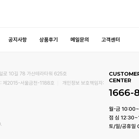
공지사항
상품후기
메일문의
고객센터
털로 10길 78 가산테라타워 625호
CUSTOME
CENTER
 제2015-서울금천-1188호
개인정보 보호책임자:
1666-
월-금 10:00~
점 심 12:30~
.
토/일/공휴일 