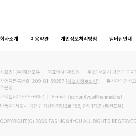
회사소개
이용약관
개인정보처리방침
멤버십안내
상호명: (주)패션포유
대표이사: 황정원
주소: 서울시 금천구 디지
사업자등록번호: 209-81-59257
통신판매업신고:
[사업자정보확인]
주윤정
고객센터: 1666-8657
E-mail:
fashion4you@hanmail.net
반품처: 서울시 금천구 가산디지털2로 156, 관악1직영 (패션포유)
COPYRIGHT(C) 2006 FASHION4YOU ALL RIGHTS RESERVED