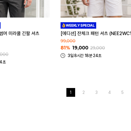
 썸머 미라쿨 긴팔 셔츠
[에디션] 잔체크 패턴 셔츠 (NEE2WC1
99,000
81%
19,000
29,000
,000
3일 8시간 18분 24초
24초
1
2
3
4
5