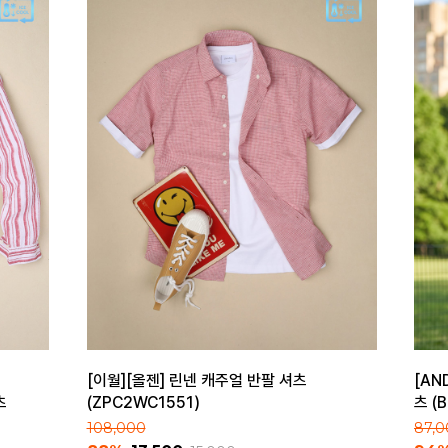
[이월][올젠] 린넨 캐주얼 반팔 셔츠
[AN
츠
(ZPC2WC1551)
츠 (
108,000
87,0