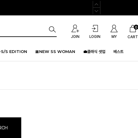
0
JOIN
LOGIN
MY
CART
S/S EDITION
🎀NEW SS WOMAN
💼클래식 셋업
베스트
RCH