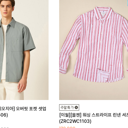
지오지아] 오버핏 포켓 셋업
06)
[이월][올젠] 워싱 스트라이프 린넨 셔
(ZRC2WC1103)