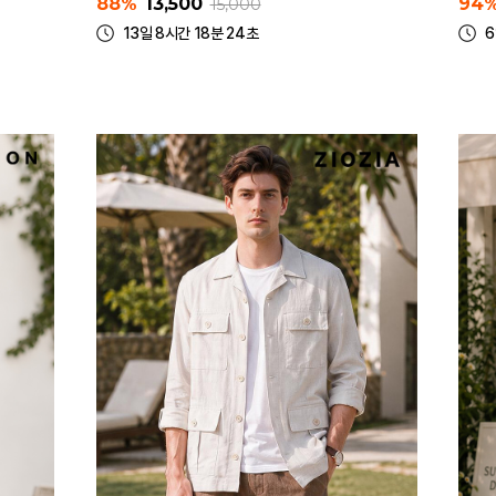
88%
13,500
94
15,000
13일 8시간 18분 24초
6