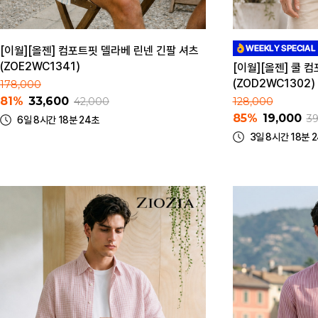
[이월][올젠] 컴포트핏 델라베 린넨 긴팔 셔츠
(ZOE2WC1341)
[이월][올젠] 쿨 
(ZOD2WC1302)
178,000
81%
33,600
42,000
128,000
85%
19,000
3
6일 8시간 18분 24초
3일 8시간 18분 