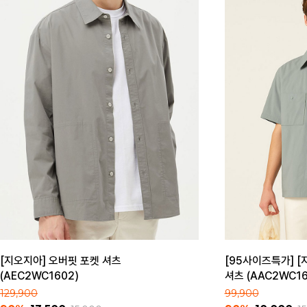
[지오지아] 오버핏 포켓 셔츠
[95사이즈특가] [
(AEC2WC1602)
셔츠 (AAC2WC16
129,900
99,900