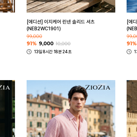
[에디션] 이지케어 린넨 솔리드 셔츠
[에디
(NEB2WC1901)
(NE
99,000
99,0
91%
9,000
91%
10,000
13일 8시간 18분 24초
1