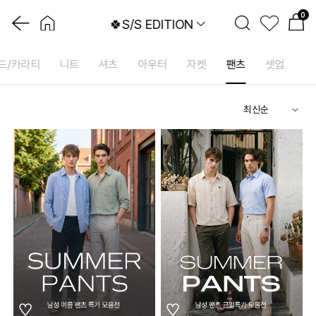
0
🍀S/S EDITION
드/카라티
니트
셔츠
아우터
자켓
팬츠
셋업