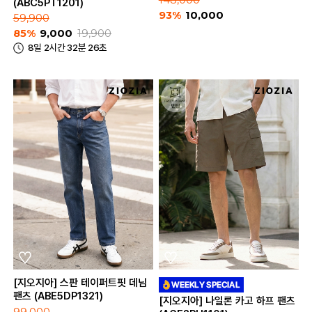
148,000
(ABC5PT1201)
93%
10,000
59,900
85%
9,000
19,900
8일 2시간 32분 26초
[지오지아] 스판 테이퍼트핏 데님
팬츠 (ABE5DP1321)
[지오지아] 나일론 카고 하프 팬츠
99,000