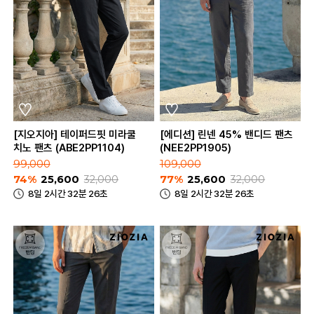
[지오지아] 테이퍼드핏 미라쿨
[에디션] 린넨 45% 밴디드 팬츠
치노 팬츠 (ABE2PP1104)
(NEE2PP1905)
99,000
109,000
74%
25,600
32,000
77%
25,600
32,000
8일 2시간 32분 26초
8일 2시간 32분 26초