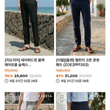
[지오지아] 테이퍼드핏 블랙
[이월][올젠] 멜란지 코튼 혼방
에어로쿨 슬랙스
팬츠 (ZOE2PP1302)
(ABE2PP1101_BK)
99,000
168,000
74%
25,600
32,000
81%
31,200
39,000
8일 2시간 32분 26초
8일 2시간 32분 26초