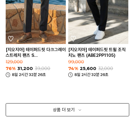
[지오지아] 테이퍼드핏 다크그레이
[지오지아] 테이퍼드핏 트윌 조직
스트레치 팬츠 S
치노 팬츠 (ABE2PP1105)
(AAE2PP1604_DGR)
129,000
99,000
76%
31,200
39,000
74%
25,600
32,000
8일 2시간 32분 26초
8일 2시간 32분 26초
상품 더 보기