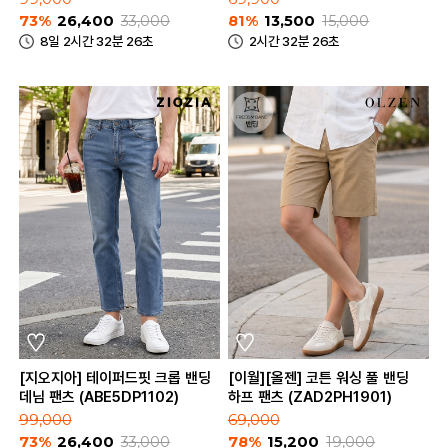
73%
26,400
33,000
81%
13,500
15,000
8일 2시간 32분 26초
2시간 32분 26초
[지오지아] 테이퍼드핏 크롭 밴딩
[이월][올젠] 코튼 워싱 풀 밴딩
데님 팬츠 (ABE5DP1102)
하프 팬츠 (ZAD2PH1901)
99,000
69,000
73%
26,400
33,000
78%
15,200
19,000