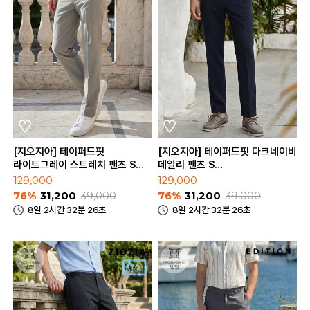
[지오지아] 테이퍼드핏
[지오지아] 테이퍼드핏 다크네이비
라이트그레이 스트레치 팬츠 S
데일리 팬츠 S
(AAE2PP1604_LGR)
(AAE2PP1602_DNV)
129,000
129,000
76%
31,200
39,000
76%
31,200
39,000
8일 2시간 32분 26초
8일 2시간 32분 26초