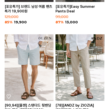
[포유특가] 브랜드 남성 여름 팬츠
[포유특가]Easy Summer
특가 19,900원
Pants Deal
129,000
99,000
85%
19,900
87%
13,000
[90,94][올젠] 스탠다드 뒷밴딩
[78][ANDZ by ZIOZIA]