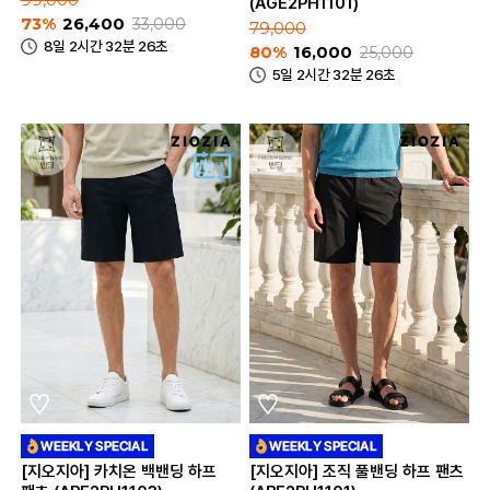
(AGE2PH1101)
73%
26,400
33,000
79,000
8일 2시간 32분 26초
80%
16,000
25,000
5일 2시간 32분 26초
[지오지아] 카치온 백밴딩 하프
[지오지아] 조직 풀밴딩 하프 팬츠