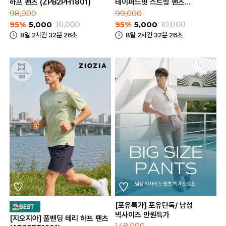
하프 팬츠 (ZPB2PH1801)
테이퍼드핏 스트링 팬츠
(BLB2PP1001)
98,000
99,000
95%
5,000
10,000
95%
5,000
10,000
8일 2시간 32분 26초
8일 2시간 32분 26초
[포유특가] 포유단독/ 남성
빅사이즈 만원특가
[지오지아] 풀밴딩 테리 하프 팬츠