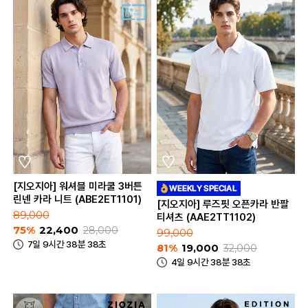
[지오지아] 워셔블 미라쿨 3버튼
린넨 카라 니트 (ABE2ET1101)
[지오지아] 루즈핏 오픈카라 반팔
89,000
티셔츠 (AAE2TT1102)
75%
22,400
28,000
99,000
7일 9시간 38분 38초
81%
19,000
32,000
4일 9시간 38분 38초