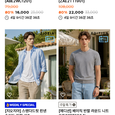
(ABE2WC1201)
(ZAE2TT1901)
79,000
108,000
80%
16,000
23,000
80%
22,000
33,000
4일 9시간 38분 38초
4일 9시간 38분 38초
[지오지아] 스탠다드핏 린넨
[에디션] 베이직 반팔 라운드 니트