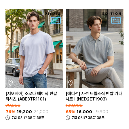
[지오지아] 소로나 베이직 반팔
[에디션] 사선 트윌조직 반팔 카라
티셔츠 (ABE3TR1101)
니트 I (NED2ET1903)
79,000
109,000
76%
19,200
24,000
85%
16,000
19,900
7일 9시간 38분 38초
7일 9시간 38분 38초