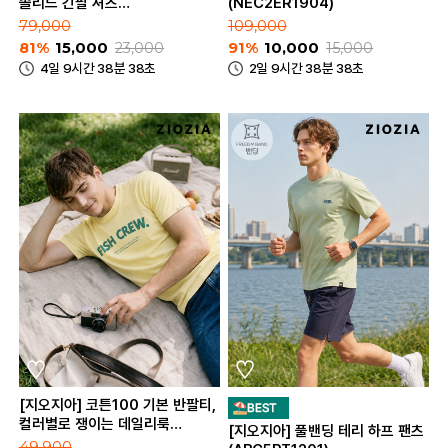
솔리드 긴팔 셔츠
(NEC2ER1904)
(ABE2WC1103_A)
79,000
109,000
81%
15,000
23,000
91%
10,000
15,000
4일 9시간 38분 38초
2일 9시간 38분 38초
[지오지아] 코튼100 기본 반팔티,
컬러별로 쟁이는 데일리룩
[지오지아] 풀밴딩 테리 하프 팬츠
(ABC2TR3182_C)
49,900