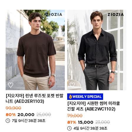
[지오지아] 린넨 루즈핏 포켓 반팔
니트 (AED2ER1103)
[지오지아] 시원한 썸머 미라쿨
99,900
긴팔 셔츠 (ABE2WC1102)
80%
20,000
25,000
79,000
7일 9시간 38분 38초
81%
15,000
23,000
4일 9시간 38분 38초