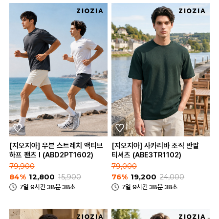
[지오지아] 우븐 스트레치 액티브
[지오지아] 사카리바 조직 반팔
하프 팬츠 I (ABD2PT1602)
티셔츠 (ABE3TR1102)
79,900
79,000
84%
12,800
15,900
76%
19,200
24,000
7일 9시간 38분 38초
7일 9시간 38분 38초