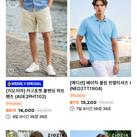
[에디션] 베이직 쿨링 반팔티셔츠 I
(NED2TT1904)
[지오지아] 카고포켓 풀밴딩 하프
79,000
팬츠 (AGE2PH1102)
81%
15,200
19,000
79,000
7일 9시간 38분 38초
80%
16,000
25,000
4일 9시간 38분 38초