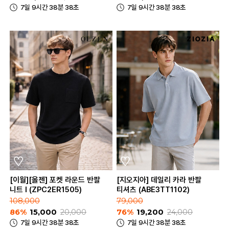
7일 9시간 38분 38초
7일 9시간 38분 38초
[이월][올젠] 포켓 라운드 반팔
[지오지아] 데일리 카라 반팔
니트 I (ZPC2ER1505)
티셔츠 (ABE3TT1102)
108,000
79,000
86%
15,000
20,000
76%
19,200
24,000
7일 9시간 38분 38초
7일 9시간 38분 38초