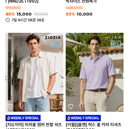
I (NND2ET1992)
빅사이즈 만원특가
99,000
148,000
85%
15,000
19,900
93%
10,000
7일 9시간 38분 38초
[지오지아] 미라쿨 썸머 반팔 셔츠
[이월][올젠] 럭스 쿨 카라 티셔츠