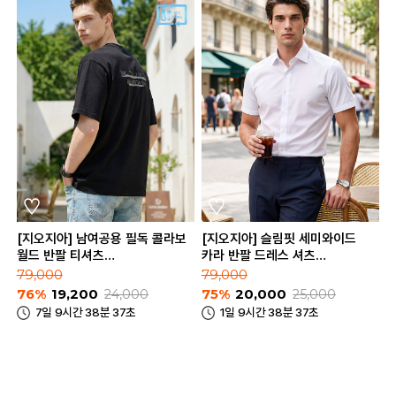
[지오지아] 남여공용 필독 콜라보
[지오지아] 슬림핏 세미와이드
월드 반팔 티셔츠
카라 반팔 드레스 셔츠
(ABE2TR3184)
(AEE5WD1201_A)
79,000
79,000
76%
19,200
24,000
75%
20,000
25,000
7일 9시간 38분 37초
1일 9시간 38분 37초