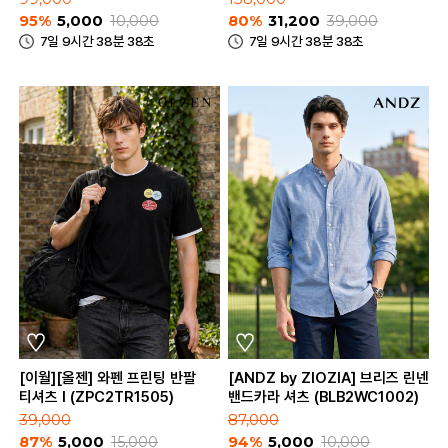
95%
5,000
10,000
80%
31,200
39,000
7일 9시간 38분 38초
7일 9시간 38분 38초
[이월][올젠] 와펜 프린팅 반팔
[ANDZ by ZIOZIA] 브리즈 린넨
티셔츠 I (ZPC2TR1505)
밴드카라 셔츠 (BLB2WC1002)
39,000
87,000
87%
5,000
15,000
94%
5,000
10,000