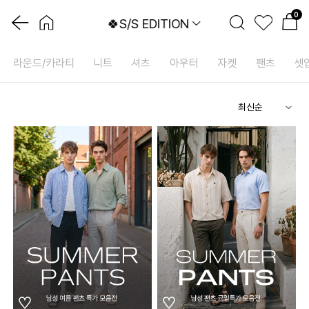
0
🍀S/S EDITION
라운드/카라티
니트
셔츠
아우터
자켓
팬츠
셋