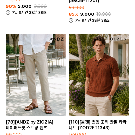
(ABC5PT1201)
90%
5,000
9,900
59,900
7일 9시간 38분 38초
85%
9,000
19,900
7일 9시간 38분 38초
[78][ANDZ by ZIOZIA]
[110][올젠] 변형 조직 반팔 카라
테이퍼드핏 스트링 팬츠
니트 (ZOD2ET1343)
(BLB2PP1001)
99,000
158,000