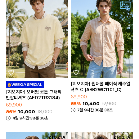
[지오지아] 원더쿨 베이직 캐주얼
셔츠 C (ABB2WC1101_C)
[지오지아] 오버핏 코튼 그래픽
69,900
반팔티셔츠 (AED2TR3184)
85%
10,400
12,900
69,900
7일 9시간 38분 38초
86%
10,000
18,000
4일 9시간 38분 38초