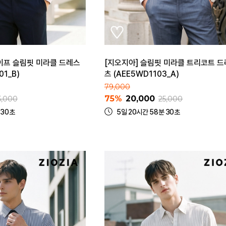
이프 슬림핏 미라클 드레스
[지오지아] 슬림핏 미라클 트리코트 드
01_B)
츠 (AEE5WD1103_A)
79,000
75%
20,000
5,000
25,000
 30초
5일 20시간 58분 30초