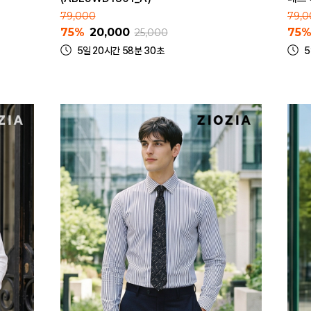
79,000
79,0
75%
20,000
75
25,000
5일 20시간 58분 30초
5