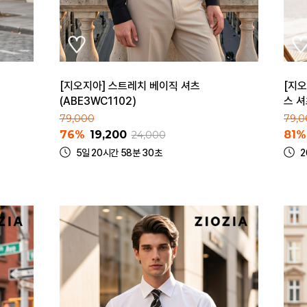
[지오지아] 스트레치 베이직 셔츠
[지오
(ABE3WC1102)
스 셔
79,000
79,0
76%
19,200
81%
24,000
5일 20시간 58분 30초
2