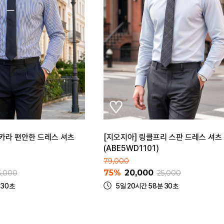
 카라 편안한 드레스 셔츠
[지오지아] 링클프리 스판 드레스 셔츠
(ABE5WD1101)
79,000
75%
20,000
5,000
25,000
 30초
5일 20시간 58분 30초