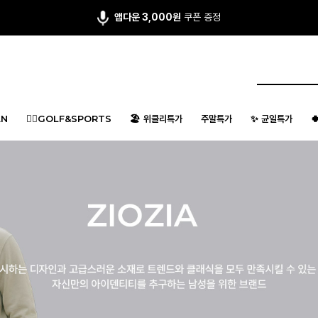
앱다운 3,000원
쿠폰 증정
회원 가입시 최대 15,000원 쿠폰팩
지급
N
🏌️‍♂️GOLF&SPORTS
🏖️ 위클리특가
주말특가
✨ 균일특가
