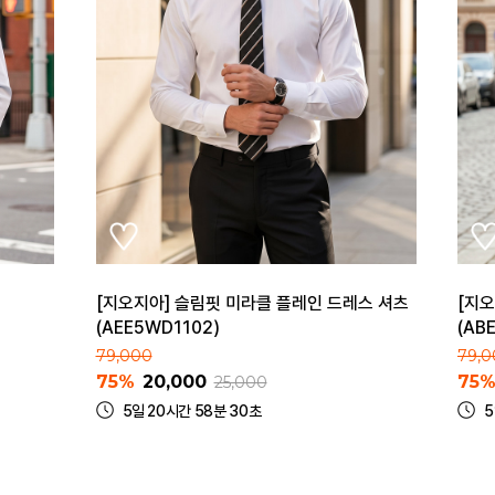
[지오지아] 슬림핏 미라클 플레인 드레스 셔츠
[지오
(AEE5WD1102)
(AB
79,000
79,0
75%
20,000
75
25,000
5일 20시간 58분 30초
5