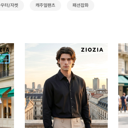
아우터/자켓
캐주얼팬츠
패션잡화