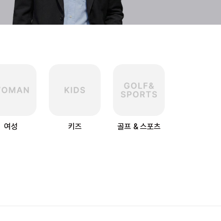
여성
키즈
골프 & 스포츠