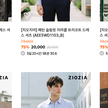
레스 셔
[지오지아] 패턴 슬림핏 미라클 트리코트 드레
[지오
스 셔츠 (AEE5WD1103_B)
스 셔
79,000
79,0
75%
20,000
75
25,000
5일 20시간 58분 30초
5