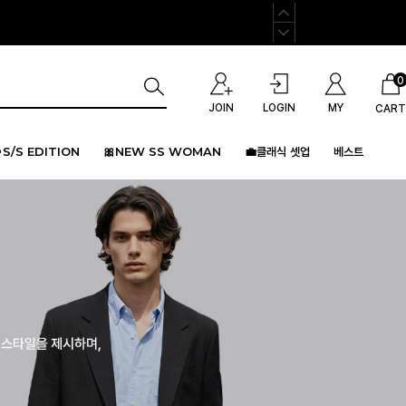
0
JOIN
LOGIN
MY
CART
S/S EDITION
🎀NEW SS WOMAN
💼클래식 셋업
베스트