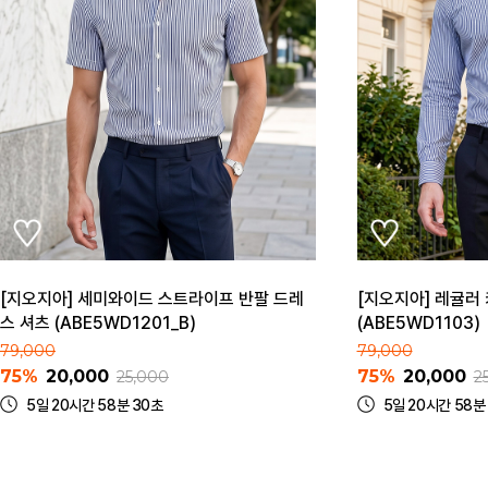
[지오지아] 세미와이드 스트라이프 반팔 드레
[지오지아] 레귤러
스 셔츠 (ABE5WD1201_B)
(ABE5WD1103)
79,000
79,000
75%
20,000
75%
20,000
25,000
2
5일 20시간 58분 30초
5일 20시간 58분