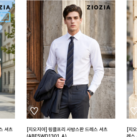
스 셔츠
[지오지아] 링클프리 사방스판 드레스 셔츠
[지
(ABE5WD1301_A)
레스 