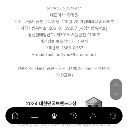
상호명: (주)패션포유
대표이사: 황정원
주소: 서울시 금천구 디지털로 10길 78 가산테라타워 625호
사업자등록번호: 209-81-59257
[사업자등록번호]
통신판매업신고: 제2015-서울금천-1188호
개인정보 보호책임자: 주윤정
고객센터: 1666-8657
E-mail: fashion4you@hanmail.net
반품주소: 서울시 금천구 가산디지털2로 156, 관악1직영
(패션포유)
Copyright(C) 2006 FASHION4YOU All Rights Reserved