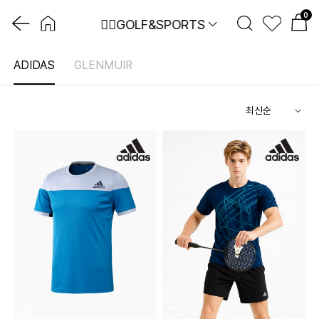
0
🏌️‍♂️GOLF&SPORTS
ADIDAS
GLENMUIR