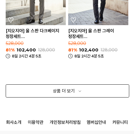
[지오지아] 울 스판 다크베이지
[지오지아] 울 스판 그레이
정장세트
정장세트
(AAE2SB1302_AAE2SP1302_DBE)
(AAE2SB1301_AAE2SP1301_GR
528,000
528,000
81%
102,400
128,000
81%
102,400
128,000
8일 2시간 4분 5초
8일 2시간 4분 5초
상품 더 보기
회사소개
이용약관
개인정보처리방침
멤버십안내
커뮤니티