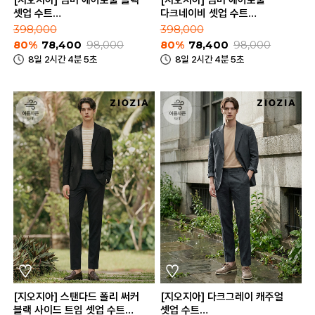
[지오지아] 썸머 에어로쿨 블랙
[지오지아] 썸머 에어로쿨
셋업 수트
다크네이비 셋업 수트
(AEE2KG1101_AEE2PP1101_BK)
(AEE2KG1101_AEE2PP1101_DN
398,000
398,000
80%
78,400
98,000
80%
78,400
98,000
8일 2시간 4분 5초
8일 2시간 4분 5초
[지오지아] 스탠다드 폴리 써커
[지오지아] 다크그레이 캐주얼
블랙 사이드 트임 셋업 수트
셋업 수트