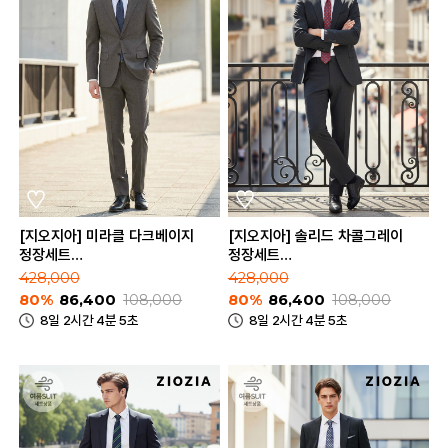
[지오지아] 미라클 다크베이지
[지오지아] 솔리드 차콜그레이
정장세트
정장세트
(ABE2SB1204_ABE2SP1204_DBE)
(ABE2SB1202_ABE2SP1202_CG
428,000
428,000
80%
86,400
108,000
80%
86,400
108,000
8일 2시간 4분 5초
8일 2시간 4분 5초