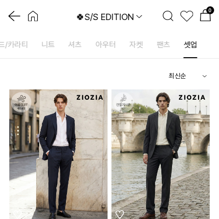
0
🍀S/S EDITION
드/카라티
니트
셔츠
아우터
자켓
팬츠
셋업