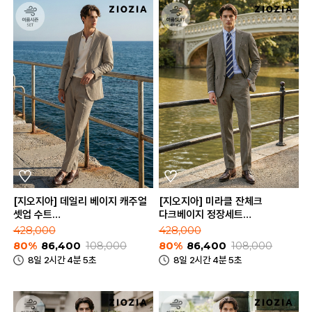
[지오지아] 데일리 베이지 캐주얼
[지오지아] 미라클 잔체크
셋업 수트
다크베이지 정장세트
(AAE2KG1601_AAE2PP1601_BE)
(ABE2SB1206_ABE2SP1206_DB
428,000
428,000
80%
86,400
108,000
80%
86,400
108,000
8일 2시간 4분 5초
8일 2시간 4분 5초