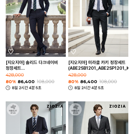
[지오지아] 솔리드 다크네이비
[지오지아] 미라클 카키 정장세트
정장세트
(ABE2SB1201_ABE2SP1201_KH
(ABE2SB1202_ABE2SP1202_DNV)
428,000
428,000
80%
86,400
108,000
80%
86,400
108,000
8일 2시간 4분 5초
8일 2시간 4분 5초