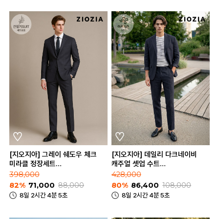
[지오지아] 그레이 쉐도우 체크
[지오지아] 데일리 다크네이비
미라클 정장세트
캐주얼 셋업 수트
(ABD1SB1202_ABD1SP1202_GR)
(AAE2KG1601_AAE2PP1601_D
398,000
428,000
82%
71,000
88,000
80%
86,400
108,000
8일 2시간 4분 5초
8일 2시간 4분 5초