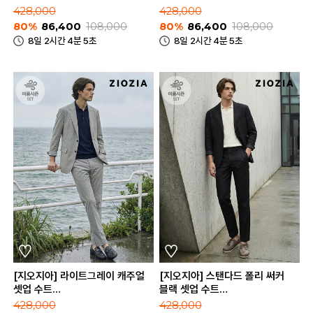
(AEE2KG1601_AEE2PP1601_BK)
(AAE2KG1604_AAE2PP1604_D
428,000
428,000
80%
86,400
108,000
80%
86,400
108,000
8일 2시간 4분 5초
8일 2시간 4분 5초
[지오지아] 라이트그레이 캐주얼
[지오지아] 스탠다드 폴리 써커
셋업 수트
블랙 셋업 수트
(AAE2KG1604_AAE2PP1604_LGR)
(AAE2KG1603_AAE2PP1603_BK
428,000
428,000