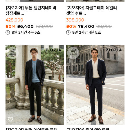
[지오지아] 투톤 멜란지네이비
[지오지아] 차콜그레이 데일리
정장세트
셋업 수트
(ABE2SB1203_ABE2SP1203_MNV)
(ABE1KG1101_ABE1PP1101_CGR
428,000
398,000
80%
86,400
108,000
80%
78,400
98,000
8일 2시간 4분 5초
8일 2시간 4분 5초