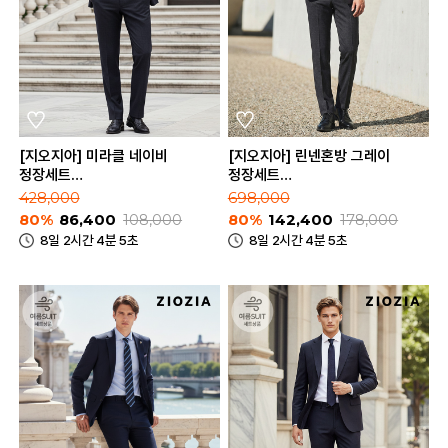
[지오지아] 미라클 네이비
[지오지아] 린넨혼방 그레이
정장세트
정장세트
(ABE2SB1201_ABE2SP1201_NV)
(AAE2SB1503_AAE2SP1503_GR
428,000
698,000
80%
86,400
108,000
80%
142,400
178,000
8일 2시간 4분 5초
8일 2시간 4분 5초