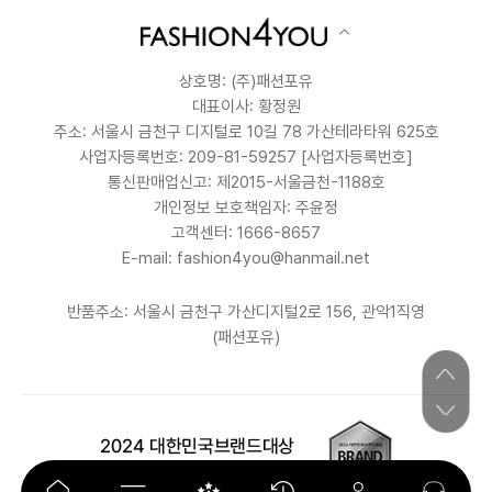
상호명: (주)패션포유
대표이사: 황정원
주소: 서울시 금천구 디지털로 10길 78 가산테라타워 625호
사업자등록번호: 209-81-59257
[사업자등록번호]
통신판매업신고: 제2015-서울금천-1188호
개인정보 보호책임자: 주윤정
고객센터: 1666-8657
E-mail: fashion4you@hanmail.net
반품주소: 서울시 금천구 가산디지털2로 156, 관악1직영
(패션포유)