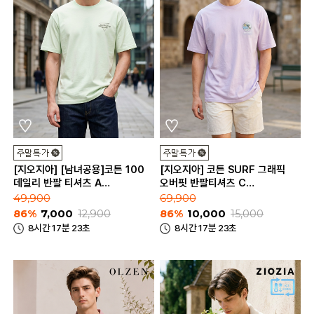
[지오지아] [남녀공용]코튼 100
[지오지아] 코튼 SURF 그래픽
데일리 반팔 티셔츠 A
오버핏 반팔티셔츠 C
(ABC2TR3182_A)
(AEC2TR3181_C)
49,900
69,900
86%
7,000
12,900
86%
10,000
15,000
8시간 17분 23초
8시간 17분 23초