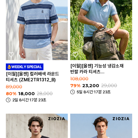
[이월][올젠] 기능성 냉감소재
반팔 카라 티셔츠
[이월][올젠] 컬러배색 라운드
(ZOD2TT1309)
108,000
티셔츠 (ZME2TR1312_B)
79%
23,200
29,000
89,000
5일 8시간 17분 23초
80%
18,000
28,000
2일 8시간 17분 23초