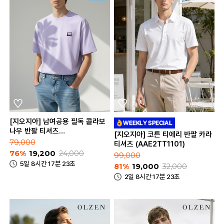
[지오지아] 남여공용 필독 콜라보
나우 반팔 티셔츠
[지오지아] 코튼 티에리 반팔 카라
(ABE2TR3183)
79,000
티셔츠 (AAE2TT1101)
76%
19,200
24,000
99,000
5일 8시간 17분 23초
81%
19,000
32,000
2일 8시간 17분 23초