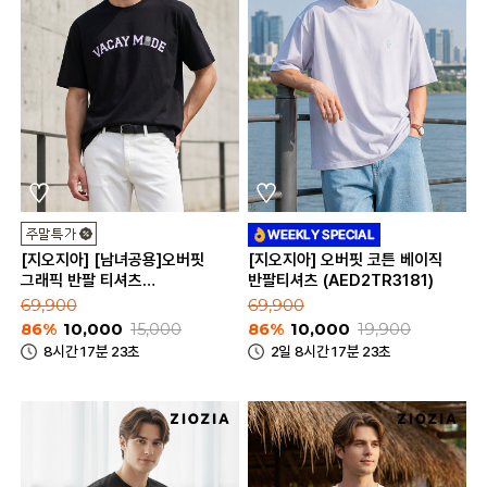
[지오지아] [남녀공용]오버핏
[지오지아] 오버핏 코튼 베이직
그래픽 반팔 티셔츠
반팔티셔츠 (AED2TR3181)
(ABC2TR3181)
69,900
69,900
86%
10,000
15,000
86%
10,000
19,900
8시간 17분 23초
2일 8시간 17분 23초