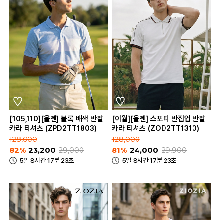
[105,110][올젠] 블록 배색 반팔
[이월][올젠] 스포티 반집업 반팔
카라 티셔츠 (ZPD2TT1803)
카라 티셔츠 (ZOD2TT1310)
128,000
128,000
82%
23,200
29,000
81%
24,000
29,900
5일 8시간 17분 23초
5일 8시간 17분 23초