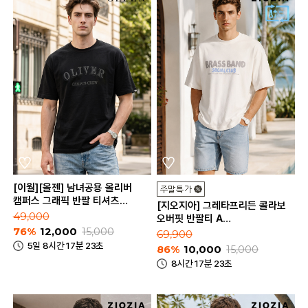
[이월][올젠] 남녀공용 올리버
캠퍼스 그래픽 반팔 티셔츠
[지오지아] 그레타프리든 콜라보
(ZMD2TR1901_A)
49,000
오버핏 반팔티 A
76%
12,000
15,000
(AEC2TR3201_A)
69,900
5일 8시간 17분 23초
86%
10,000
15,000
8시간 17분 23초