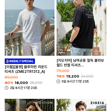
[지오지아] 남여공용 필독 콜라보
월드 반팔 티셔츠
[이월][올젠] 블루마린 라운드
(ABE2TR3184)
79,000
티셔츠 (ZME2TR1312_A)
76%
19,200
24,000
89,000
5일 8시간 17분 23초
80%
18,000
28,000
2일 8시간 17분 23초