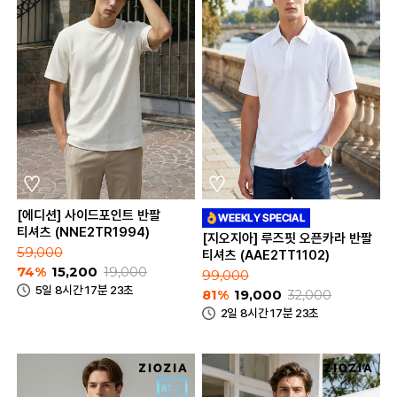
[에디션] 사이드포인트 반팔
티셔츠 (NNE2TR1994)
[지오지아] 루즈핏 오픈카라 반팔
59,000
티셔츠 (AAE2TT1102)
74%
15,200
19,000
99,000
5일 8시간 17분 23초
81%
19,000
32,000
2일 8시간 17분 23초