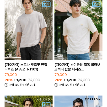
[지오지아] 소로나 루즈핏 반팔
[지오지아] 남여공용 필독 콜라보
티셔츠 (ABE2TR1101)
코끼리 반팔 티셔츠
(ABE2TR3181)
79,000
79,000
76%
19,200
24,000
76%
19,200
24,000
5일 8시간 17분 23초
5일 8시간 17분 23초