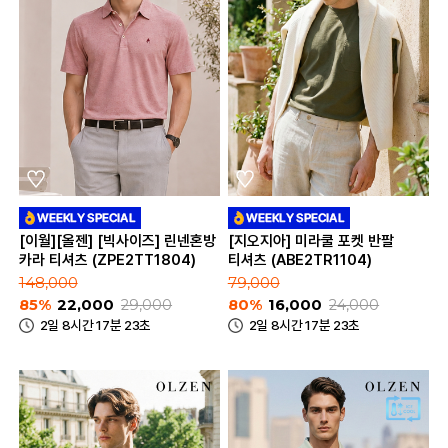
[이월][올젠] [빅사이즈] 린넨혼방
[지오지아] 미라쿨 포켓 반팔
카라 티셔츠 (ZPE2TT1804)
티셔츠 (ABE2TR1104)
148,000
79,000
85%
22,000
29,000
80%
16,000
24,000
2일 8시간 17분 23초
2일 8시간 17분 23초