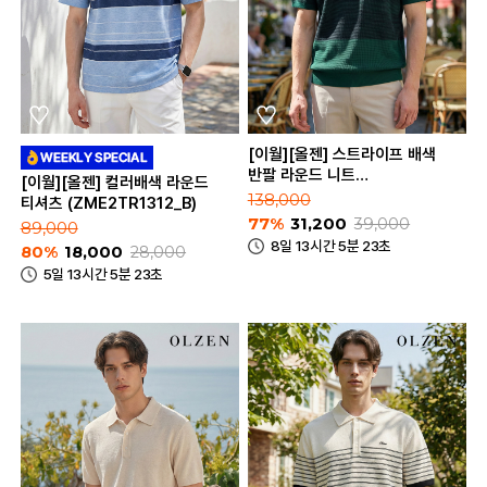
[이월][올젠] 스트라이프 배색
반팔 라운드 니트
[이월][올젠] 컬러배색 라운드
(ZOE2ER1346)
138,000
티셔츠 (ZME2TR1312_B)
77%
31,200
39,000
89,000
8일 13시간 5분 23초
80%
18,000
28,000
5일 13시간 5분 23초