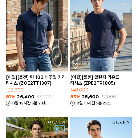
[이월][올젠] 면 100 캐주얼 카라
[이월][올젠] 멜란지 라운드
티셔츠 (ZOE2TT1307)
티셔츠 (ZPE2TR1805)
138,000
148,000
81%
26,400
33,000
83%
25,600
32,000
8일 13시간 5분 23초
8일 13시간 5분 23초