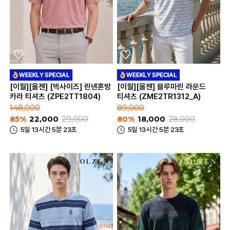
[이월][올젠] [빅사이즈] 린넨혼방
[이월][올젠] 블루마린 라운드
카라 티셔츠 (ZPE2TT1804)
티셔츠 (ZME2TR1312_A)
148,000
89,000
85%
22,000
29,000
80%
18,000
28,000
5일 13시간 5분 23초
5일 13시간 5분 23초