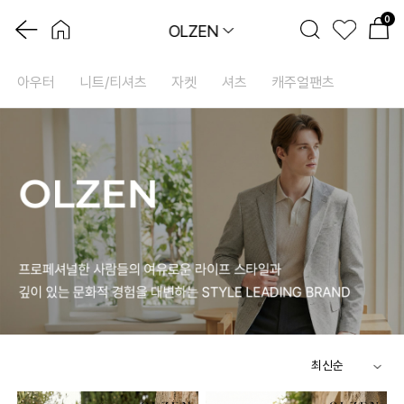
0
OLZEN
아우터
니트/티셔츠
자켓
셔츠
캐주얼팬츠