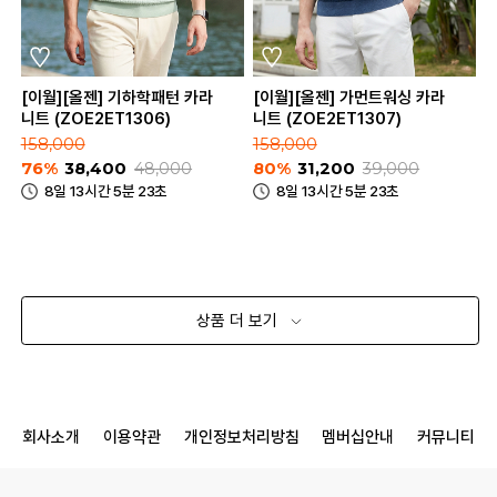
[이월][올젠] 기하학패턴 카라
[이월][올젠] 가먼트워싱 카라
니트 (ZOE2ET1306)
니트 (ZOE2ET1307)
158,000
158,000
76%
38,400
48,000
80%
31,200
39,000
8일 13시간 5분 23초
8일 13시간 5분 23초
상품 더 보기
회사소개
이용약관
개인정보처리방침
멤버십안내
커뮤니티