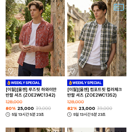
[이월][올젠] 루즈핏 하와이안
[이월][올젠] 컴포트핏 컬러체크
반팔 셔츠 (ZOE2WC1342)
반팔 셔츠 (ZOE2WC1352)
128,000
128,000
80%
25,000
39,000
82%
23,000
39,000
5일 13시간 5분 23초
5일 13시간 5분 23초