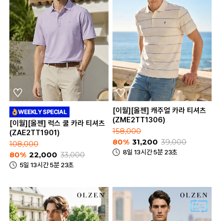
[이월][올젠] 캐주얼 카라 티셔츠
(ZME2TT1306)
[이월][올젠] 럭스 쿨 카라 티셔츠
158,000
(ZAE2TT1901)
80%
31,200
39,000
108,000
8일 13시간 5분 23초
80%
22,000
33,000
5일 13시간 5분 23초