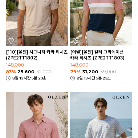
[110][올젠] 시그니처 카라 티셔츠
[이월][올젠] 컬러 그라데이션
(ZPE2TT1802)
카라 티셔츠 (ZPE2TT1803)
148,000
148,000
83%
25,600
32,000
79%
31,200
39,000
8일 13시간 5분 23초
8일 13시간 5분 23초