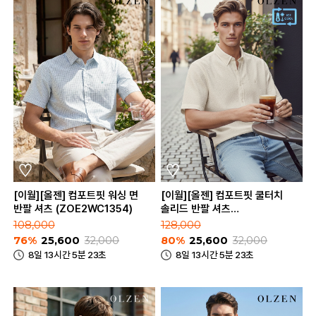
[이월][올젠] 컴포트핏 워싱 면
[이월][올젠] 컴포트핏 쿨터치
반팔 셔츠 (ZOE2WC1354)
솔리드 반팔 셔츠
(ZOE2WC1357)
108,000
128,000
76%
25,600
32,000
80%
25,600
32,000
8일 13시간 5분 23초
8일 13시간 5분 23초