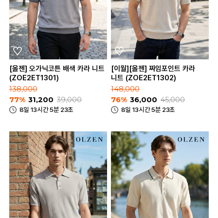
[올젠] 오가닉코튼 배색 카라 니트
[이월][올젠] 짜임포인트 카라
(ZOE2ET1301)
니트 (ZOE2ET1302)
138,000
148,000
77%
31,200
39,000
76%
36,000
45,000
8일 13시간 5분 23초
8일 13시간 5분 23초