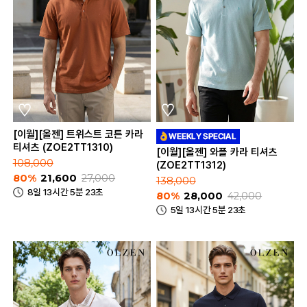
[이월][올젠] 트위스트 코튼 카라
티셔츠 (ZOE2TT1310)
[이월][올젠] 와플 카라 티셔츠
108,000
(ZOE2TT1312)
80%
21,600
27,000
138,000
8일 13시간 5분 23초
80%
28,000
42,000
5일 13시간 5분 23초