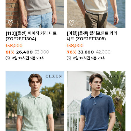
[110][올젠] 베이직 카라 니트
[이월][올젠] 컬러포인트 카라
(ZOE2ET1304)
니트 (ZOE2ET1305)
138,000
138,000
81%
26,400
33,000
76%
33,600
42,000
8일 13시간 5분 23초
8일 13시간 5분 23초