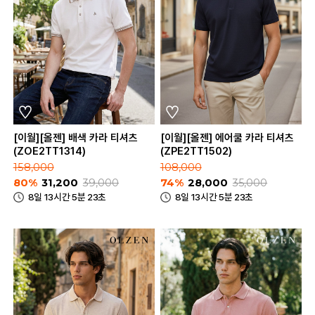
[이월][올젠] 배색 카라 티셔츠
[이월][올젠] 에어쿨 카라 티셔츠
(ZOE2TT1314)
(ZPE2TT1502)
158,000
108,000
80%
31,200
39,000
74%
28,000
35,000
8일 13시간 5분 23초
8일 13시간 5분 23초