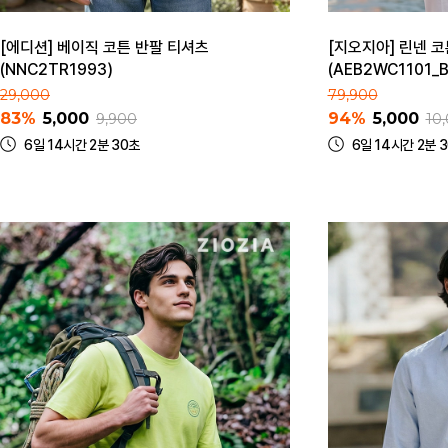
[에디션] 베이직 코튼 반팔 티셔츠
[지오지아] 린넨 코
(NNC2TR1993)
(AEB2WC1101_B
29,000
79,900
83%
5,000
94%
5,000
9,900
10
6일 14시간 2분 30초
6일 14시간 2분 