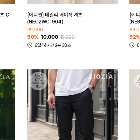
츠 C
[에디션] 데일리 베이직 셔츠
[에디
(NEC2WC1904)
(NE
99,000
89,
90%
10,000
92
15,000
6일 14시간 2분 30초
6