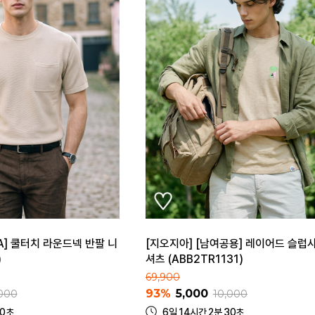
ZIA] 쿨터치 라운드넥 반팔 니
[지오지아] [남여공용] 레이어드 슬럽사
)
셔츠 (ABB2TR1131)
69,900
93%
5,000
000
10,000
30초
6일 14시간 2분 30초