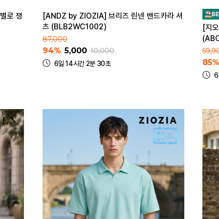
러별로 쟁
[ANDZ by ZIOZIA] 브리즈 린넨 밴드카라 셔
츠 (BLB2WC1002)
[지오
(AB
87,000
94%
5,000
10,000
59,9
85
6일 14시간 2분 30초
6