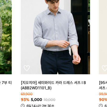
 7부 티
[지오지아] 세미와이드 카라 드레스 셔츠 I B
[95
(ABB2WD1101_B)
셔츠 
69,900
99,9
93%
5,000
90
10,000
6일 14시간 2분 30초
6