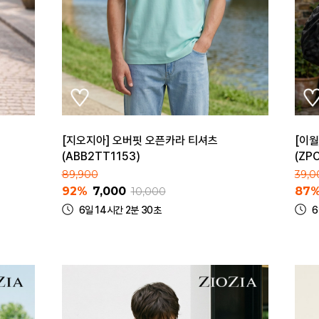
[지오지아] 오버핏 오픈카라 티셔츠
[이월
(ABB2TT1153)
(ZP
89,900
39,0
92%
7,000
87
10,000
6일 14시간 2분 30초
6