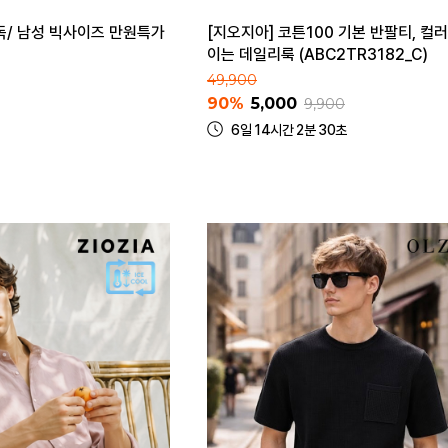
독/ 남성 빅사이즈 만원특가
[지오지아] 코튼100 기본 반팔티, 컬
이는 데일리룩 (ABC2TR3182_C)
49,900
90%
5,000
9,900
6일 14시간 2분 30초