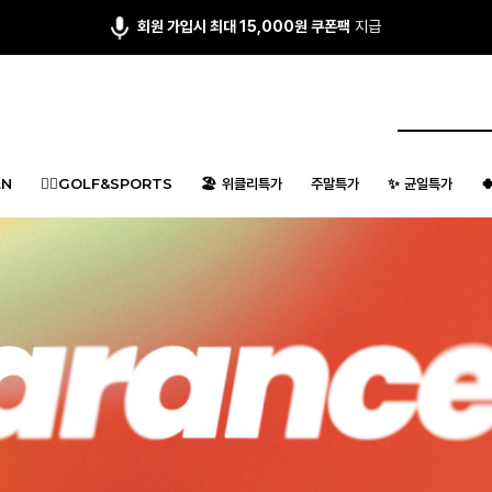
앱다운 3,000원
쿠폰 증정
N
🏌️‍♂️GOLF&SPORTS
🏖️ 위클리특가
주말특가
✨ 균일특가
