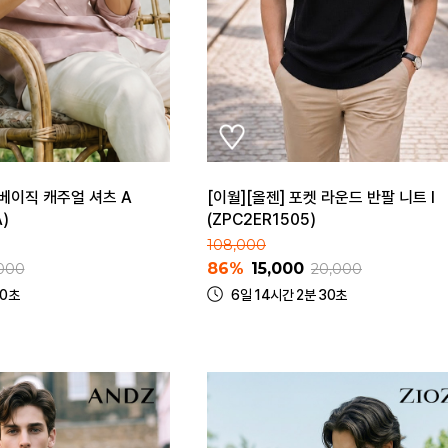
 베이직 캐주얼 셔츠 A
[이월][올젠] 포켓 라운드 반팔 니트 I
)
(ZPC2ER1505)
108,000
86%
15,000
000
20,000
30초
6일 14시간 2분 30초