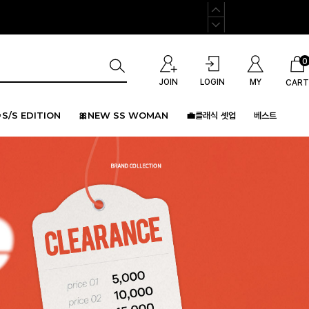
0
JOIN
LOGIN
MY
CART
S/S EDITION
🎀NEW SS WOMAN
💼클래식 셋업
베스트