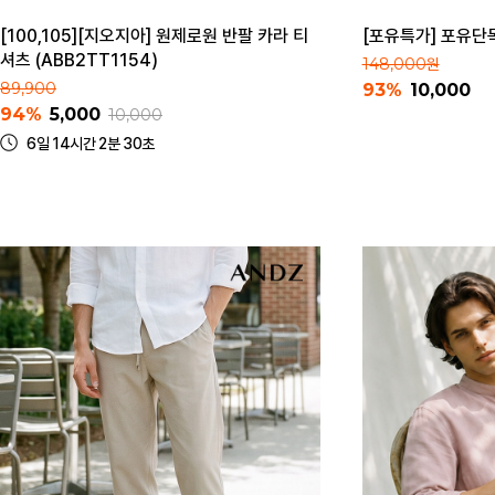
[100,105][지오지아] 원제로원 반팔 카라 티
[포유특가] 포유단
셔츠 (ABB2TT1154)
148,000원
89,900
93%
10,000
94%
5,000
10,000
6일 14시간 2분 30초