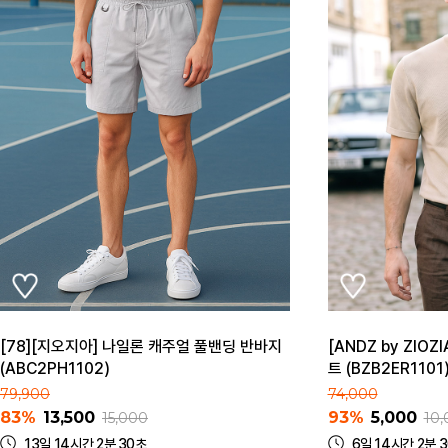
[78][지오지아] 나일론 캐주얼 풀밴딩 반바지
[ANDZ by ZIO
(ABC2PH1102)
트 (BZB2ER1101
79,900
74,000
83%
13,500
93%
5,000
15,000
10,
13일 14시간 2분 30초
6일 14시간 2분 