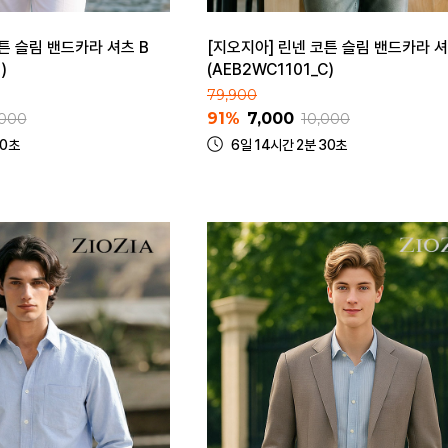
튼 슬림 밴드카라 셔츠 B
[지오지아] 린넨 코튼 슬림 밴드카라 셔
)
(AEB2WC1101_C)
79,900
91%
7,000
,000
10,000
30초
6일 14시간 2분 30초