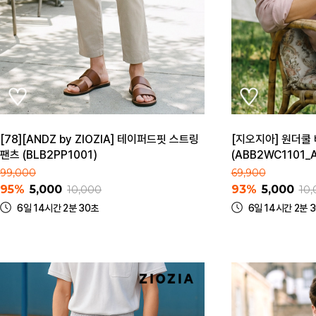
[78][ANDZ by ZIOZIA] 테이퍼드핏 스트링
[지오지아] 원더쿨
팬츠 (BLB2PP1001)
(ABB2WC1101_A
99,000
69,900
95%
5,000
93%
5,000
10,000
10,
6일 14시간 2분 30초
6일 14시간 2분 