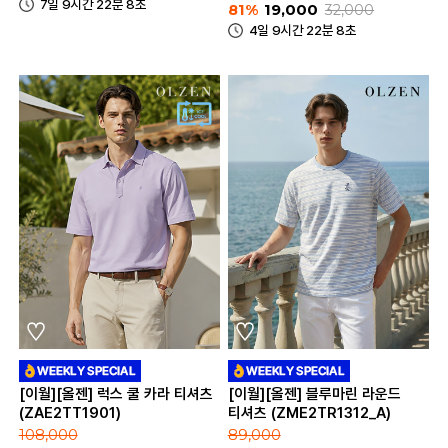
7일 9시간 22분 8초
81%
19,000
32,000
4일 9시간 22분 8초
[이월][올젠] 럭스 쿨 카라 티셔츠
[이월][올젠] 블루마린 라운드
(ZAE2TT1901)
티셔츠 (ZME2TR1312_A)
108,000
89,000