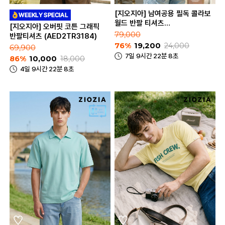
[지오지아] 남여공용 필독 콜라보
월드 반팔 티셔츠
[지오지아] 오버핏 코튼 그래픽
(ABE2TR3184)
79,000
반팔티셔츠 (AED2TR3184)
76%
19,200
24,000
69,900
7일 9시간 22분 8초
86%
10,000
18,000
4일 9시간 22분 8초