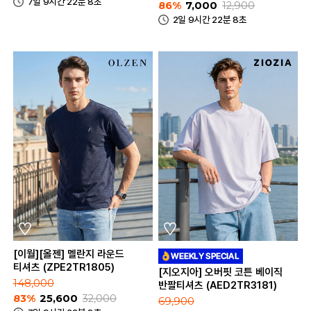
7일 9시간 22분 8초
86%
7,000
12,900
2일 9시간 22분 8초
[이월][올젠] 멜란지 라운드
티셔츠 (ZPE2TR1805)
[지오지아] 오버핏 코튼 베이직
148,000
반팔티셔츠 (AED2TR3181)
83%
25,600
32,000
69,900