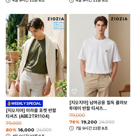
4일 9시간 22분 8초
4일 9시간 22분 8초
[지오지아] 남여공용 필독 콜라보
투데이 반팔 티셔츠
[지오지아] 미라쿨 포켓 반팔
(ABE2TR3201)
79,000
티셔츠 (ABE2TR1104)
76%
19,200
24,000
79,000
7일 9시간 22분 8초
80%
16,000
24,000
4일 9시간 22분 8초