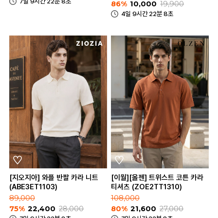
7일 9시간 22분 8초
86%
10,000
19,900
4일 9시간 22분 8초
[지오지아] 와플 반팔 카라 니트
[이월][올젠] 트위스트 코튼 카라
(ABE3ET1103)
티셔츠 (ZOE2TT1310)
89,000
108,000
75%
22,400
28,000
80%
21,600
27,000