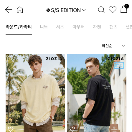
0
🍀S/S EDITION
라운드/카라티
니트
셔츠
아우터
자켓
팬츠
셋