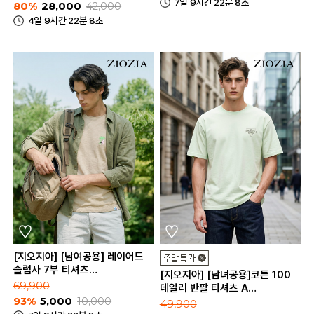
7일 9시간 22분 8초
80%
28,000
42,000
4일 9시간 22분 8초
[지오지아] [남여공용] 레이어드
슬럽사 7부 티셔츠
[지오지아] [남녀공용]코튼 100
(ABB2TR1131)
69,900
데일리 반팔 티셔츠 A
93%
5,000
10,000
(ABC2TR3182_A)
49,900