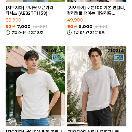
[지오지아] 오버핏 오픈카라
[지오지아] 코튼100 기본 반팔티,
티셔츠 (ABB2TT1153)
컬러별로 쟁이는 데일리룩
(ABC2TR3182_C)
89,900
49,900
92%
7,000
10,000
90%
5,000
9,900
7일 9시간 22분 8초
7일 9시간 22분 8초
[지오지아] 남여공용 필독 콜라보
[지오지아] 소로나 루즈핏 반팔