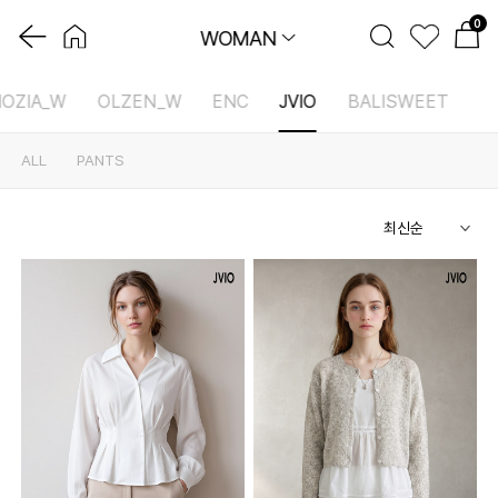
0
WOMAN
IOZIA_W
OLZEN_W
ENC
JVIO
BALISWEET
ALL
PANTS