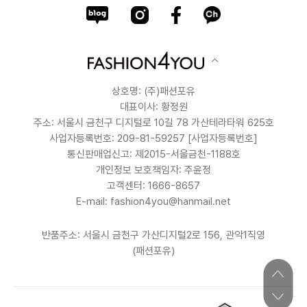
상호명: (주)패션포유
대표이사: 황정원
주소: 서울시 금천구 디지털로 10길 78 가산테라타워 625호
사업자등록번호: 209-81-59257
[사업자등록번호]
통신판매업신고: 제2015-서울금천-1188호
개인정보 보호책임자: 주윤정
고객센터: 1666-8657
E-mail: fashion4you@hanmail.net
반품주소: 서울시 금천구 가산디지털2로 156, 관악1직영
(패션포유)