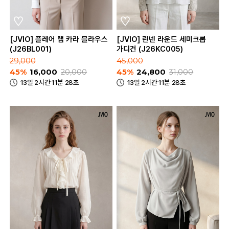
[JVIO] 플레어 랩 카라 블라우스
[JVIO] 린넨 라운드 세미크롭
(J26BL001)
가디건 (J26KC005)
29,000
45,000
45%
16,000
20,000
45%
24,800
31,000
13일 2시간 11분 28초
13일 2시간 11분 28초