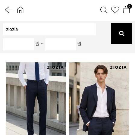
0
원 ~
원