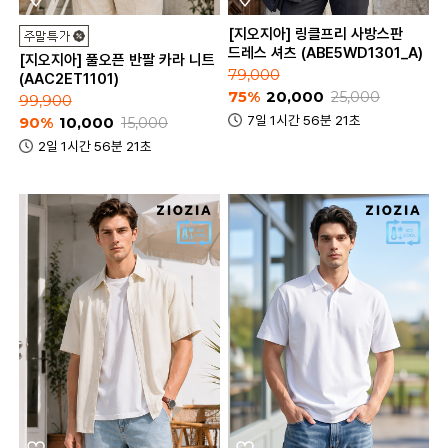
[지오지아] 링클프리 사방스판
드레스 셔츠 (ABE5WD1301_A)
[지오지아] 풀오픈 반팔 카라 니트
79,000
(AAC2ET1101)
75%
20,000
25,000
99,900
7일 1시간 56분 21초
90%
10,000
15,000
2일 1시간 56분 21초