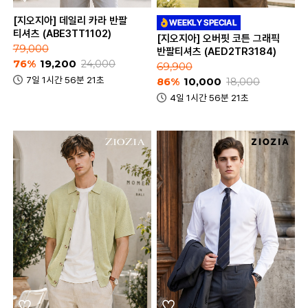
[지오지아] 데일리 카라 반팔
티셔츠 (ABE3TT1102)
[지오지아] 오버핏 코튼 그래픽
79,000
반팔티셔츠 (AED2TR3184)
76%
19,200
24,000
69,900
7일 1시간 56분 21초
86%
10,000
18,000
4일 1시간 56분 21초