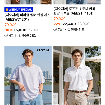
[지오지아] 루즈핏 소로나 카라
반팔 티셔츠 (ABE2TT1101)
[지오지아] 미라쿨 썸머 반팔 셔츠
79,000
(ABE2WC1201)
72%
22,400
28,000
79,000
7일 1시간 56분 21초
80%
16,000
23,000
4일 1시간 56분 21초