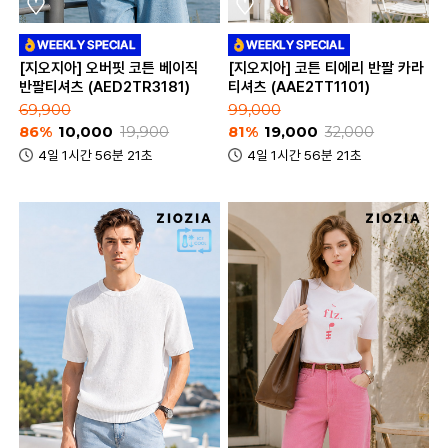
[지오지아] 오버핏 코튼 베이직
[지오지아] 코튼 티에리 반팔 카라
반팔티셔츠 (AED2TR3181)
티셔츠 (AAE2TT1101)
69,900
99,000
86%
10,000
19,900
81%
19,000
32,000
4일 1시간 56분 21초
4일 1시간 56분 21초