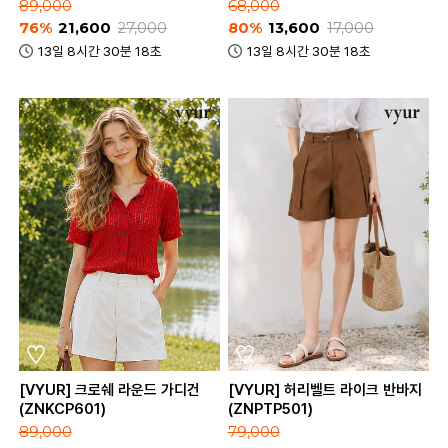
89,000
68,000
76%
21,600
27,000
80%
13,600
17,000
13일 8시간 30분 18초
13일 8시간 30분 18초
[VYUR] 크로쉐 라운드 가디건
[VYUR] 허리벨트 라이크 반바지
(ZNKCP601)
(ZNPTP501)
89,000
79,000