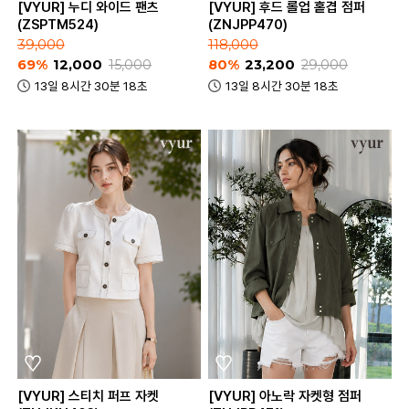
[VYUR] 누디 와이드 팬츠
[VYUR] 후드 롤업 홑겹 점퍼
(ZSPTM524)
(ZNJPP470)
39,000
118,000
69%
12,000
15,000
80%
23,200
29,000
13일 8시간 30분 18초
13일 8시간 30분 18초
[VYUR] 스티치 퍼프 자켓
[VYUR] 아노락 자켓형 점퍼