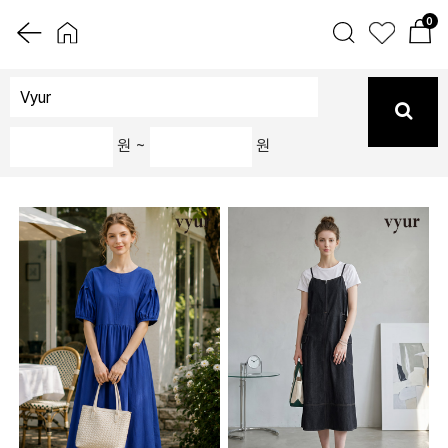
0
원 ~
원