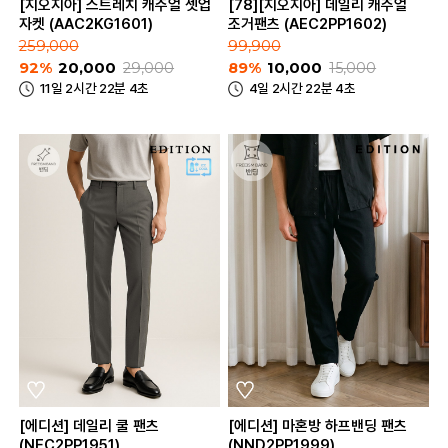
[지오지아] 스트레치 캐주얼 셋업
[78][지오지아] 데일리 캐주얼
자켓 (AAC2KG1601)
조거팬츠 (AEC2PP1602)
259,000
99,900
92%
20,000
29,000
89%
10,000
15,000
11일 2시간 22분 4초
4일 2시간 22분 4초
[에디션] 데일리 쿨 팬츠
[에디션] 마혼방 하프밴딩 팬츠
(NEC2PP1951)
(NND2PP1999)