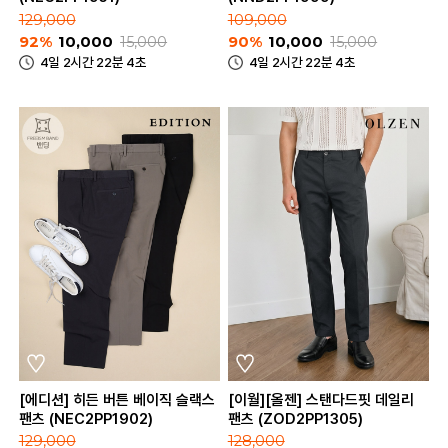
129,000
109,000
92%
10,000
15,000
90%
10,000
15,000
4일 2시간 22분 4초
4일 2시간 22분 4초
[에디션] 히든 버튼 베이직 슬랙스
[이월][올젠] 스탠다드핏 데일리
팬츠 (NEC2PP1902)
팬츠 (ZOD2PP1305)
129,000
128,000