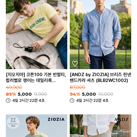
[지오지아] 코튼100 기본 반팔티,
[ANDZ by ZIOZIA] 브리즈 린넨
컬러별로 쟁이는 데일리룩
밴드카라 셔츠 (BLB2WC1002)
(ABC2TR3182_C)
49,900
87,000
89%
5,000
9,900
94%
5,000
10,000
4일 2시간 22분 4초
4일 2시간 22분 4초