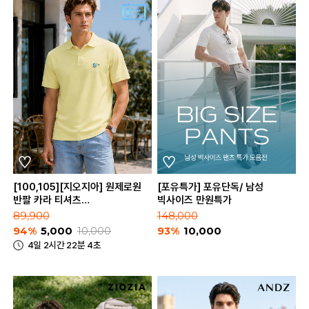
[100,105][지오지아] 원제로원
[포유특가] 포유단독/ 남성
반팔 카라 티셔츠
빅사이즈 만원특가
(ABB2TT1154)
89,900
148,000
94%
5,000
10,000
93%
10,000
4일 2시간 22분 4초