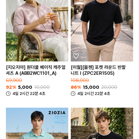
[지오지아] 원더쿨 베이직 캐주얼
[이월][올젠] 포켓 라운드 반팔
셔츠 A (ABB2WC1101_A)
니트 I (ZPC2ER1505)
69,900
108,000
92%
5,000
10,000
86%
15,000
20,000
4일 2시간 22분 4초
4일 2시간 22분 4초