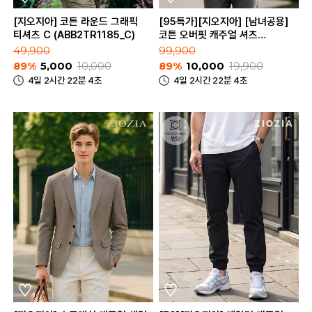
[지오지아] 코튼 라운드 그래픽
[95특가][지오지아] [남녀공용]
티셔츠 C (ABB2TR1185_C)
코튼 오버핏 캐주얼 셔츠
(AEC3WC3101)
49,900
99,900
89%
5,000
10,000
89%
10,000
19,900
4일 2시간 22분 4초
4일 2시간 22분 4초