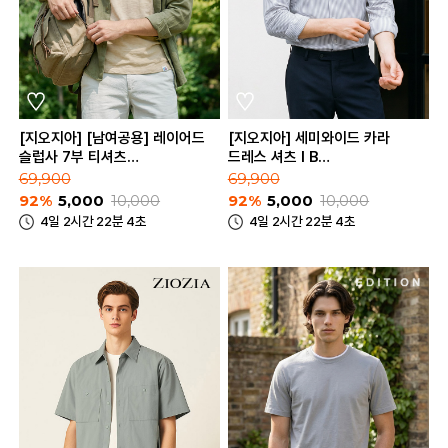
[지오지아] [남여공용] 레이어드
[지오지아] 세미와이드 카라
슬럽사 7부 티셔츠
드레스 셔츠 I B
(ABB2TR1131)
(ABB2WD1101_B)
69,900
69,900
92%
5,000
10,000
92%
5,000
10,000
4일 2시간 22분 4초
4일 2시간 22분 4초