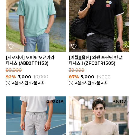
[지오지아] 오버핏 오픈카라
[이월][올젠] 와펜 프린팅 반팔
티셔츠 (ABB2TT1153)
티셔츠 I (ZPC2TR1505)
89,900
39,000
92%
7,000
10,000
87%
5,000
15,000
4일 2시간 22분 4초
4일 2시간 22분 4초