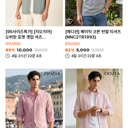
[95사이즈특가] [지오지아]
[에디션] 베이직 코튼 반팔 티셔츠
오버핏 포켓 셋업 셔츠
(NNC2TR1993)
(AAC2WC1606)
99,900
29,000
89%
10,000
15,000
82%
5,000
9,900
4일 2시간 22분 4초
4일 2시간 22분 4초