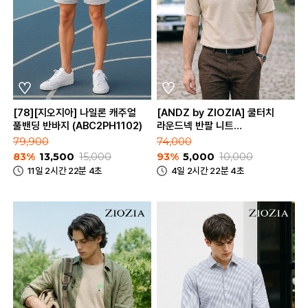
[78][지오지아] 나일론 캐주얼
[ANDZ by ZIOZIA] 쿨터치
풀밴딩 반바지 (ABC2PH1102)
라운드넥 반팔 니트
(BZB2ER1101)
79,900
74,000
83%
13,500
15,000
93%
5,000
10,000
11일 2시간 22분 4초
4일 2시간 22분 4초