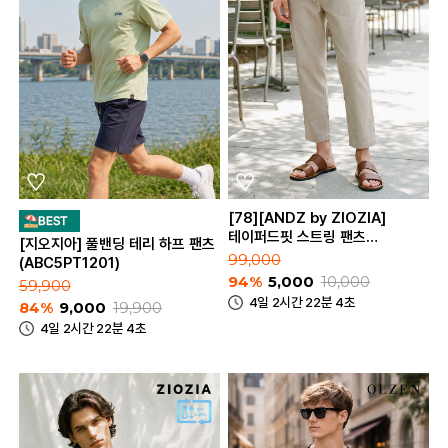
[78][ANDZ by ZIOZIA]
테이퍼드핏 스트링 팬츠
[지오지아] 풀밴딩 테리 하프 팬츠
(BLB2PP1001)
99,000
(ABC5PT1201)
94%
5,000
10,000
59,900
4일 2시간 22분 4초
84%
9,000
19,900
4일 2시간 22분 4초