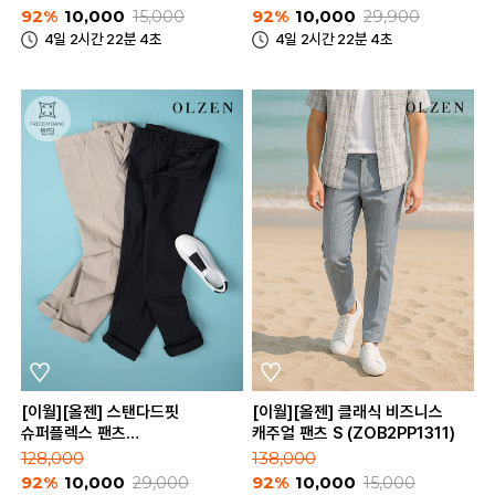
92%
10,000
15,000
92%
10,000
29,900
4일 2시간 22분 4초
4일 2시간 22분 4초
[이월][올젠] 스탠다드핏
[이월][올젠] 클래식 비즈니스
슈퍼플렉스 팬츠
캐주얼 팬츠 S (ZOB2PP1311)
(ZAD2PP1902)
128,000
138,000
92%
10,000
29,000
92%
10,000
15,000