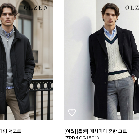
] 패딩 맥코트
[이월][올젠] 캐시미어 혼방 코트
(ZPD4CG1801)