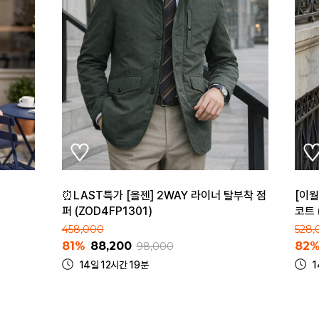
⏰LAST특가 [올젠] 2WAY 라이너 탈부착 점
[이월
퍼 (ZOD4FP1301)
코트 
458,000
528,
81%
88,200
82
98,000
14일 12시간 19분
1