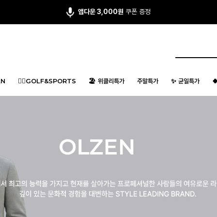
회원 가입시 최대 15,000원 쿠폰팩
지급
N
🏌️‍♂️GOLF&SPORTS
🏖️ 위클리특가
주말특가
✨ 균일특가
