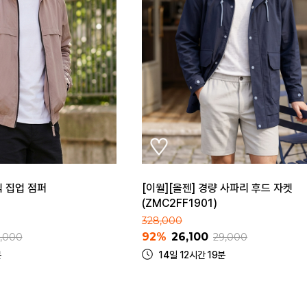
넥 집업 점퍼
[이월][올젠] 경량 사파리 후드 자켓
(ZMC2FF1901)
328,000
92%
26,100
,000
29,000
분
14일 12시간 19분