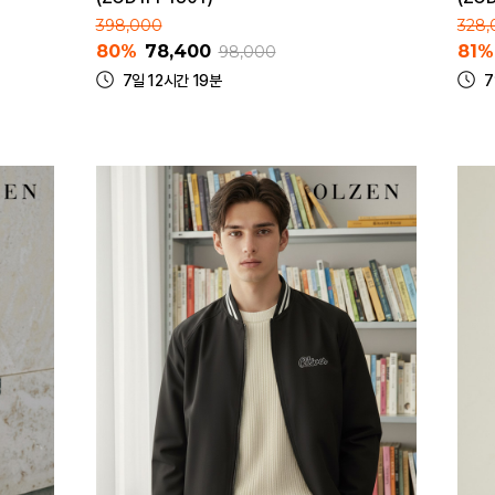
398,000
328,
80%
78,400
81%
98,000
7일 12시간 19분
7