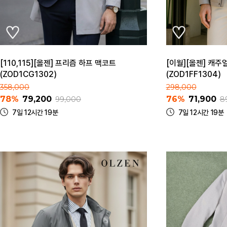
[110,115][올젠] 프리즘 하프 맥코트
[이월][올젠] 캐주
(ZOD1CG1302)
(ZOD1FF1304)
358,000
298,000
78%
79,200
76%
71,900
99,000
8
7일 12시간 19분
7일 12시간 19분