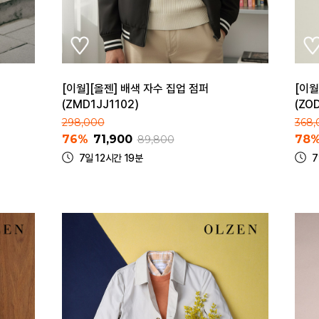
[이월][올젠] 배색 자수 집업 점퍼
[이월
(ZMD1JJ1102)
(ZO
298,000
368,
76%
71,900
78
89,800
7일 12시간 19분
7