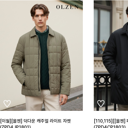
[이월][올젠] 덕다운 캐주얼 라이트 자켓
[110,115][[올젠
(ZPD4JP1801)
(ZPD4CP1803)