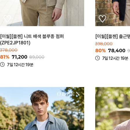
[이월][올젠] 니트 배색 블루종 점퍼
[이월][올젠] 출근템
(ZPE2JP1801)
398,000
378,000
80%
78,400
9
81%
71,200
89,000
7일 12시간 19분
7일 12시간 19분