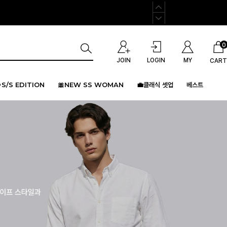
0
JOIN
LOGIN
MY
CART
S/S EDITION
🎀NEW SS WOMAN
💼클래식 셋업
베스트