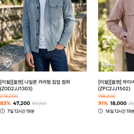
[이월][올젠] 나일론 카라형 집업 점퍼
[이월][올젠] 하이
(ZOD2JJ1303)
(ZPC2JJ1502)
278,000
198,000
83%
47,200
91%
18,000
59,000
20
7일 12시간 19분
14일 12시간 19