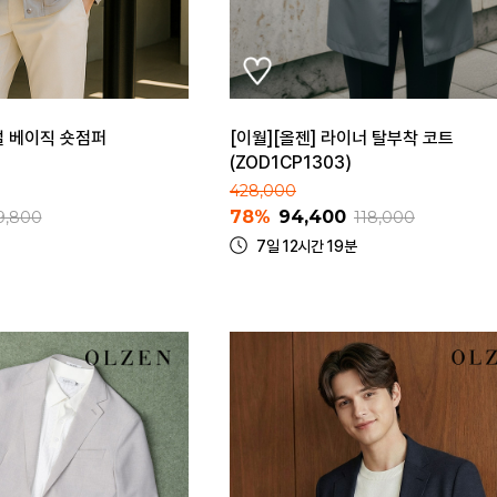
얼 베이직 숏점퍼
[이월][올젠] 라이너 탈부착 코트
(ZOD1CP1303)
428,000
78%
94,400
9,800
118,000
7일 12시간 19분