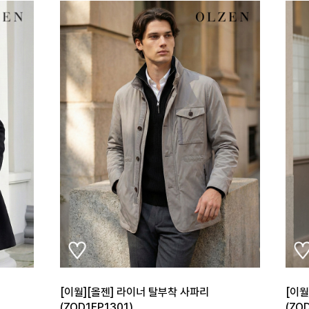
[이월][올젠] 라이너 탈부착 사파리
[이월
(ZOD1FP1301)
(ZO