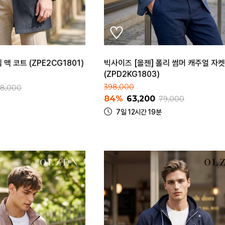
 맥 코트 (ZPE2CG1801)
빅사이즈 [올젠] 폴리 썸머 캐주얼 자켓
(ZPD2KG1803)
398,000
8,000
84%
63,200
79,000
7일 12시간 19분