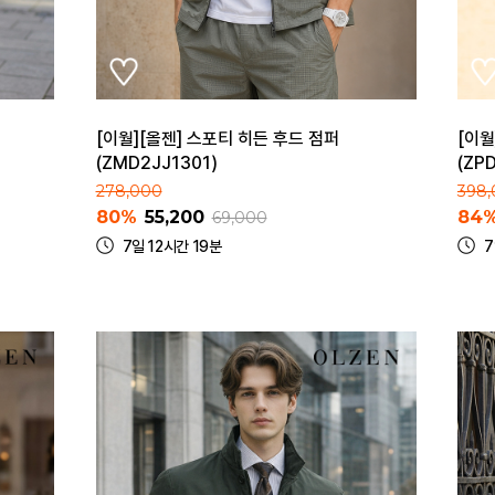
[이월][올젠] 스포티 히든 후드 점퍼
[이월
(ZMD2JJ1301)
(ZP
278,000
398
80%
55,200
84
69,000
7일 12시간 19분
7