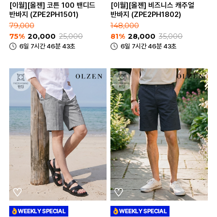
[이월][올젠] 코튼 100 밴디드
[이월][올젠] 비즈니스 캐주얼
반바지 (ZPE2PH1501)
반바지 (ZPE2PH1802)
79,000
148,000
75%
20,000
25,000
81%
28,000
35,000
6일 7시간 46분 43초
6일 7시간 46분 43초