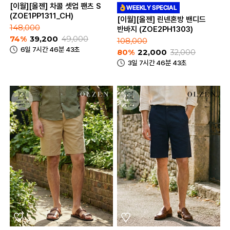
[이월][올젠] 차콜 셋업 팬츠 S
(ZOE1PP1311_CH)
[이월][올젠] 린넨혼방 밴디드
148,000
반바지 (ZOE2PH1303)
74%
39,200
49,000
108,000
6일 7시간 46분 43초
80%
22,000
32,000
3일 7시간 46분 43초