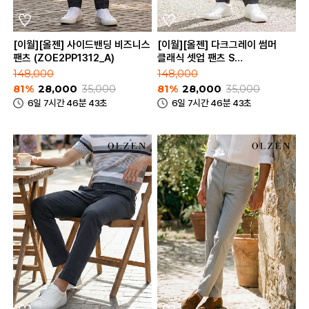
[이월][올젠] 사이드밴딩 비즈니스
[이월][올젠] 다크그레이 썸머
팬츠 (ZOE2PP1312_A)
클래식 셋업 팬츠 S
(ZOE2PP1311_DGR)
148,000
148,000
81%
28,000
35,000
81%
28,000
35,000
6일 7시간 46분 43초
6일 7시간 46분 43초