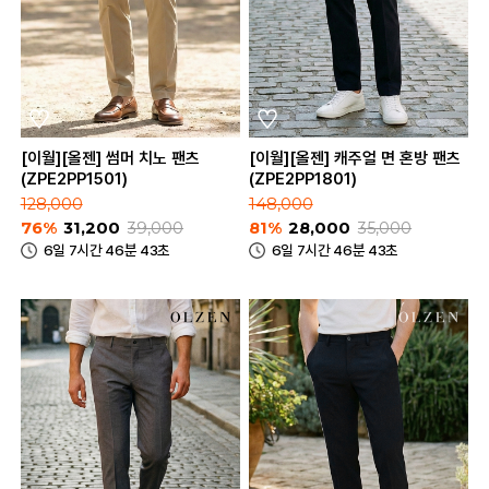
[이월][올젠] 썸머 치노 팬츠
[이월][올젠] 캐주얼 면 혼방 팬츠
(ZPE2PP1501)
(ZPE2PP1801)
128,000
148,000
76%
31,200
39,000
81%
28,000
35,000
6일 7시간 46분 43초
6일 7시간 46분 43초