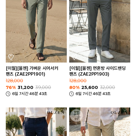
[이월][올젠] 가벼운 시어서커
[이월][올젠] 면혼방 사이드밴딩
팬츠 (ZAE2PP1901)
팬츠 (ZAE2PP1903)
128,000
128,000
76%
31,200
39,000
80%
25,600
32,000
6일 7시간 46분 43초
6일 7시간 46분 43초