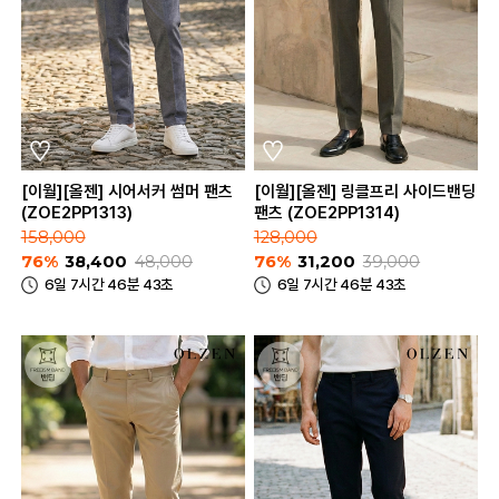
[이월][올젠] 시어서커 썸머 팬츠
[이월][올젠] 링클프리 사이드밴딩
(ZOE2PP1313)
팬츠 (ZOE2PP1314)
158,000
128,000
76%
38,400
48,000
76%
31,200
39,000
6일 7시간 46분 43초
6일 7시간 46분 43초