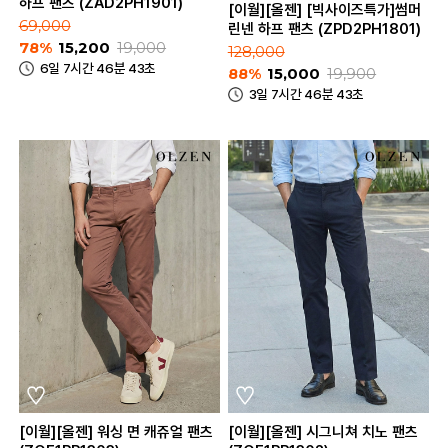
하프 팬츠 (ZAD2PH1901)
[이월][올젠] [빅사이즈특가]썸머
69,000
린넨 하프 팬츠 (ZPD2PH1801)
78%
15,200
19,000
128,000
6일 7시간 46분 43초
88%
15,000
19,900
3일 7시간 46분 43초
[이월][올젠] 워싱 면 캐쥬얼 팬츠
[이월][올젠] 시그니쳐 치노 팬츠