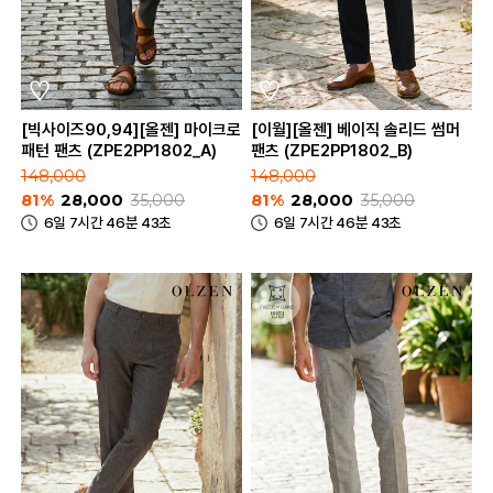
[빅사이즈90,94][올젠] 마이크로
[이월][올젠] 베이직 솔리드 썸머
패턴 팬츠 (ZPE2PP1802_A)
팬츠 (ZPE2PP1802_B)
148,000
148,000
81%
28,000
35,000
81%
28,000
35,000
6일 7시간 46분 43초
6일 7시간 46분 43초