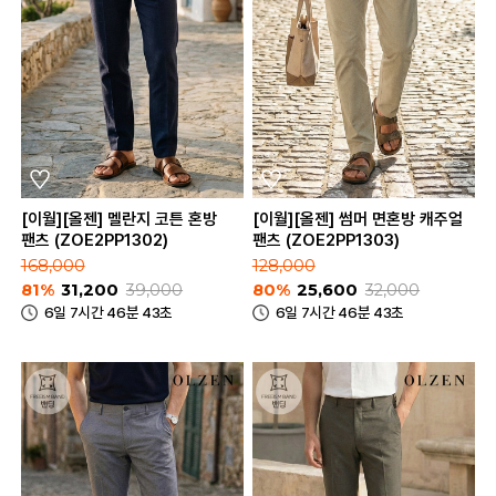
[이월][올젠] 멜란지 코튼 혼방
[이월][올젠] 썸머 면혼방 캐주얼
팬츠 (ZOE2PP1302)
팬츠 (ZOE2PP1303)
168,000
128,000
81%
31,200
39,000
80%
25,600
32,000
6일 7시간 46분 43초
6일 7시간 46분 43초