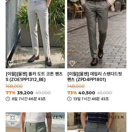
[이월][올젠] 폴카 도트 코튼 팬츠
[이월][올젠] 데일리 스탠다드핏
S (ZOE1PP1312_BE)
팬츠 (ZPD4PP1801)
168,000
148,000
77%
39,200
49,000
73%
40,500
45,000
6일 7시간 46분 43초
13일 7시간 46분 43초