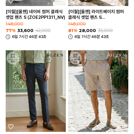
[이월][올젠] 네이비 썸머 클래식
[이월][올젠] 라이트베이지 썸머
셋업 팬츠 S (ZOE2PP1311_NV)
클래식 셋업 팬츠 S
(ZOE2PP1311_LBE)
148,000
148,000
77%
33,600
42,000
81%
28,000
35,000
6일 7시간 46분 43초
6일 7시간 46분 43초