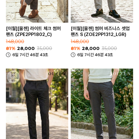
[이월][올젠] 라이트 체크 썸머
[이월][올젠] 썸머 비즈니스 셋업
팬츠 (ZPE2PP1802_C)
팬츠 S (ZOE2PP1312_LGR)
148,000
148,000
81%
28,000
35,000
81%
28,000
35,000
6일 7시간 46분 43초
6일 7시간 46분 43초