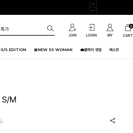
0
JOIN
LOGIN
MY
CART
S/S EDITION
🎀NEW SS WOMAN
💼클래식 셋업
베스트
 S/M
0