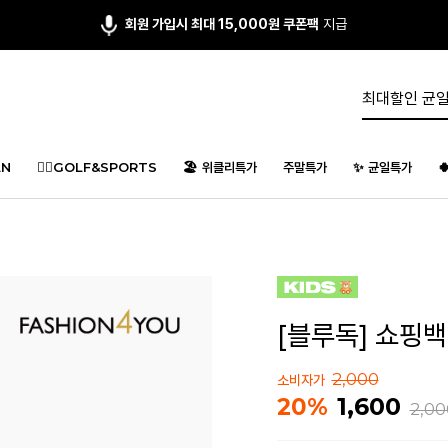
회원 가입시 최대 15,000원 쿠폰팩
지급
N
🏌️‍♂️GOLF&SPORTS
🏖️ 위클리특가
주말특가
✨ 균일특가

[블루독] 쇼핑백
2,000
소비자가
1,600
20%
2,00