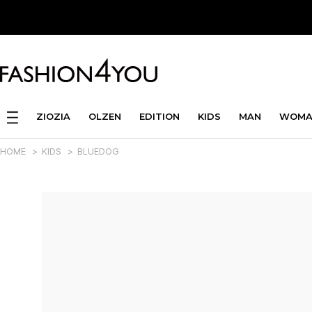
ZIOZIA
OLZEN
EDITION
KIDS
MAN
WOMA
HOME
>
KIDS
>
BLUEDOG