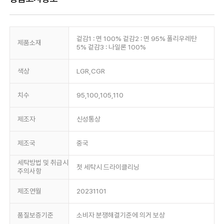
겉감1 : 면 100% 겉감2 : 면 95% 폴리우레탄
제품소재
5% 겉감3 : 나일론 100%
색상
LGR,CGR
치수
95,100,105,110
제조자
신성통상
제조국
중국
세탁방법 및 취급시
첫 세탁시 드라이클리닝
주의사항
제조연월
20231101
품질보증기준
소비자 분쟁해결기준에 의거 보상