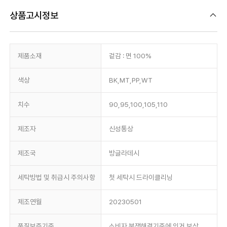
상품고시정보
제품소재
겉감 : 면 100%
색상
BK,MT,PP,WT
치수
90,95,100,105,110
제조자
신성통상
제조국
방글라데시
세탁방법 및 취급시 주의사항
첫 세탁시 드라이클리닝
제조연월
20230501
품질보증기준
소비자 분쟁해결기준에 의거 보상