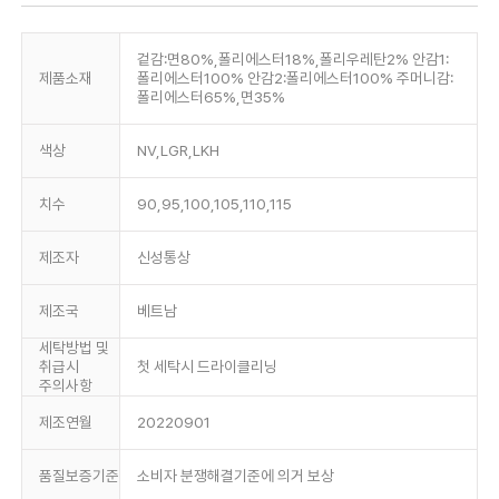
겉감:면80%,폴리에스터18%,폴리우레탄2% 안감1:
제품소재
폴리에스터100% 안감2:폴리에스터100% 주머니감:
폴리에스터65%,면35%
색상
NV,LGR,LKH
치수
90,95,100,105,110,115
제조자
신성통상
제조국
베트남
세탁방법 및
취급시
첫 세탁시 드라이클리닝
주의사항
제조연월
20220901
품질보증기준
소비자 분쟁해결기준에 의거 보상