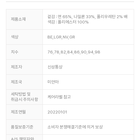
겉감 : 면 65%, 나일론 33%, 폴리우레탄 2% 배
제품소재
색감 : 폴리에스터 100%
색상
BE,LGR,NV,GR
치수
76,78,82,84,86,90,94,98
제조자
신성통상
제조국
미얀마
세탁방법 및
케어라벨 참고
취급시 주의사항
제조연월
20220101
품질보증기준
소비자 분쟁해결기준에 의거 보상
A/S 책임자와