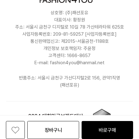
상호명: (주)패션포유
대표이사: 황정원
주소: 서울시 금천구 디지털로 10길 78 가산테라타워 625호
사업자등록번호: 209-81-59257
[사업자등록번호]
통신판매업신고: 제2015-서울금천-1188호
개인정보 보호책임자: 주윤정
고객센터: 1666-8657
E-mail: fashion4you@hanmail.net
반품주소: 서울시 금천구 가산디지털2로 156, 관악1직영
(패션포유)
장바구니
바로구매
Copyright(C) 2006 FASHION4YOU All Rights Reserved