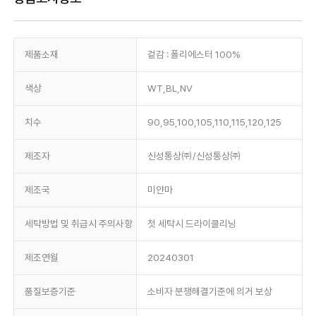
제품소재
겉감 : 폴리에스터 100%
색상
WT,BL,NV
치수
90,95,100,105,110,115,120,125
제조자
신성통상㈜/신성통상㈜
제조국
미얀마
세탁방법 및 취급시 주의사항
첫 세탁시 드라이클리닝
제조연월
20240301
품질보증기준
소비자 분쟁해결기준에 의거 보상