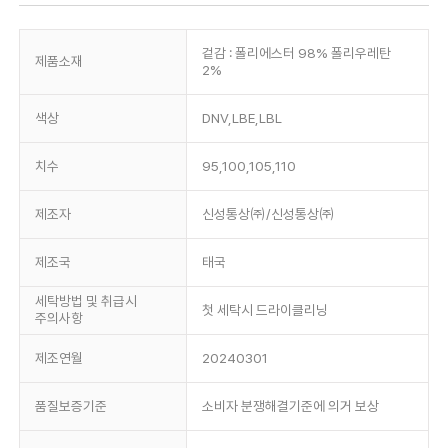
겉감 : 폴리에스터 98% 폴리우레탄
제품소재
2%
색상
DNV,LBE,LBL
치수
95,100,105,110
제조자
신성통상㈜/신성통상㈜
제조국
태국
세탁방법 및 취급시
첫 세탁시 드라이클리닝
주의사항
제조연월
20240301
품질보증기준
소비자 분쟁해결기준에 의거 보상