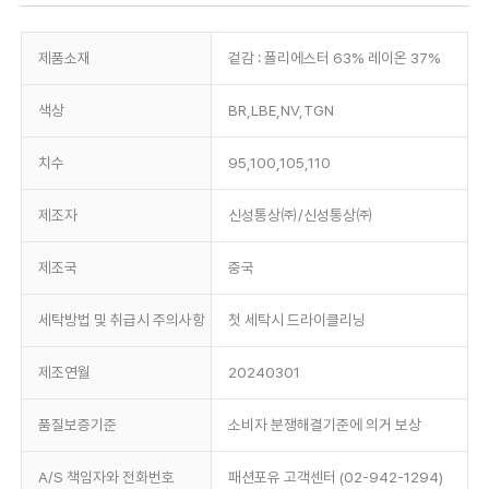
제품소재
겉감 : 폴리에스터 63% 레이온 37%
색상
BR,LBE,NV,TGN
치수
95,100,105,110
제조자
신성통상㈜/신성통상㈜
제조국
중국
세탁방법 및 취급시 주의사항
첫 세탁시 드라이클리닝
제조연월
20240301
품질보증기준
소비자 분쟁해결기준에 의거 보상
A/S 책임자와 전화번호
패션포유 고객센터 (02-942-1294)