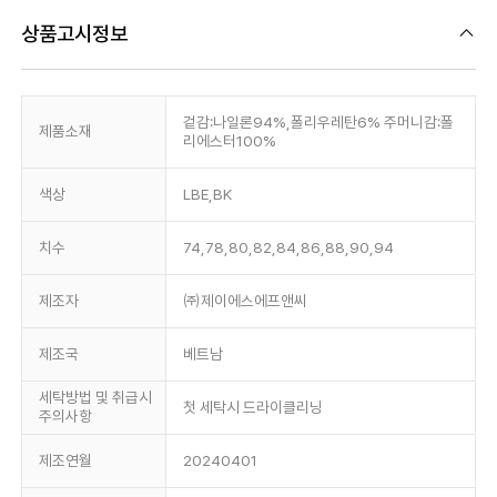
상품고시정보
겉감:나일론94%,폴리우레탄6% 주머니감:폴
제품소재
리에스터100%
색상
LBE,BK
치수
74,78,80,82,84,86,88,90,94
제조자
㈜제이에스에프앤씨
제조국
베트남
세탁방법 및 취급시
첫 세탁시 드라이클리닝
주의사항
제조연월
20240401