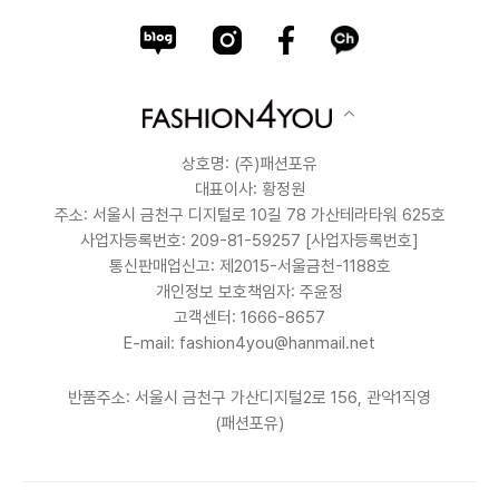
상호명: (주)패션포유
대표이사: 황정원
주소: 서울시 금천구 디지털로 10길 78 가산테라타워 625호
사업자등록번호: 209-81-59257
[사업자등록번호]
통신판매업신고: 제2015-서울금천-1188호
개인정보 보호책임자: 주윤정
고객센터: 1666-8657
E-mail: fashion4you@hanmail.net
반품주소: 서울시 금천구 가산디지털2로 156, 관악1직영
(패션포유)