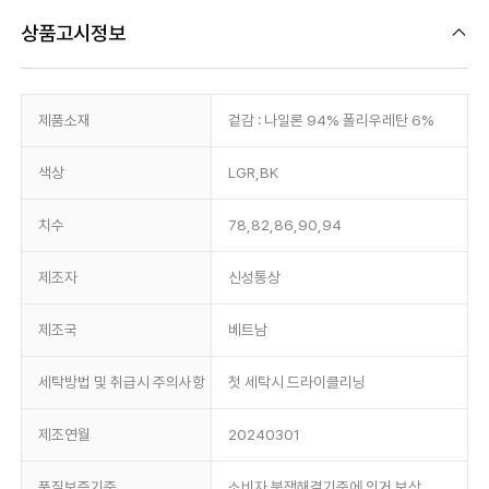
상품고시정보
제품소재
겉감 : 나일론 94% 폴리우레탄 6%
색상
LGR,BK
치수
78,82,86,90,94
제조자
신성통상
제조국
베트남
세탁방법 및 취급시 주의사항
첫 세탁시 드라이클리닝
제조연월
20240301
품질보증기준
소비자 분쟁해결기준에 의거 보상