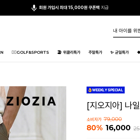
회원 가입시 최대 15,000원 쿠폰팩
지급
N
🏌️‍♂️GOLF&SPORTS
🏖️ 위클리특가
주말특가
✨ 균일특가

[지오지아] 나일론
79,000
소비자가
16,000
80%
25