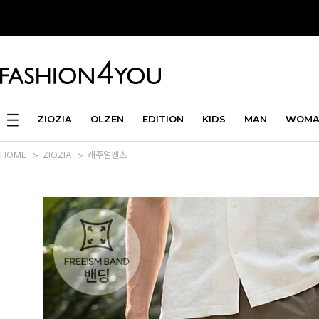
ZIOZIA
OLZEN
EDITION
KIDS
MAN
WOMA
HOME
>
ZIOZIA
>
캐주얼팬츠