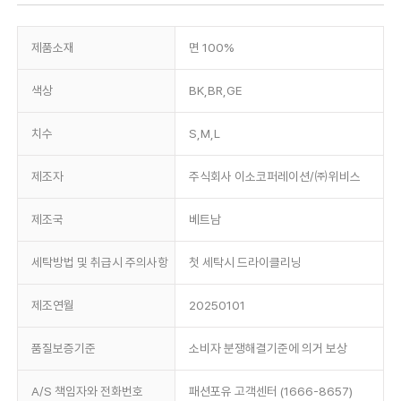
제품소재
면 100%
색상
BK,BR,GE
치수
S,M,L
제조자
주식회사 이소코퍼레이션/㈜위비스
제조국
베트남
세탁방법 및 취급시 주의사항
첫 세탁시 드라이클리닝
제조연월
20250101
품질보증기준
소비자 분쟁해결기준에 의거 보상
A/S 책임자와 전화번호
패션포유 고객센터 (1666-8657)