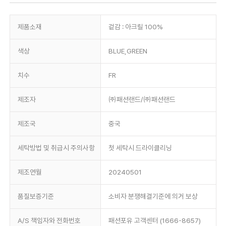
제품소재
겉감 : 아크릴 100%
색상
BLUE,GREEN
치수
FR
제조자
㈜패션랜드/㈜패션랜드
제조국
중국
세탁방법 및 취급시 주의사항
첫 세탁시 드라이클리닝
제조연월
20240501
품질보증기준
소비자 분쟁해결기준에 의거 보상
A/S 책임자와 전화번호
패션포유 고객센터 (1666-8657)