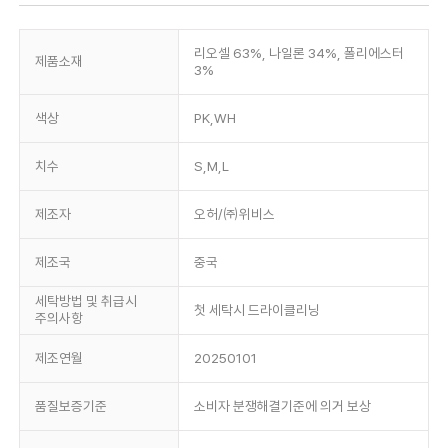
리오셀 63%, 나일론 34%, 폴리에스터
제품소재
3%
색상
PK,WH
치수
S,M,L
제조자
오허/㈜위비스
제조국
중국
세탁방법 및 취급시
첫 세탁시 드라이클리닝
주의사항
제조연월
20250101
품질보증기준
소비자 분쟁해결기준에 의거 보상