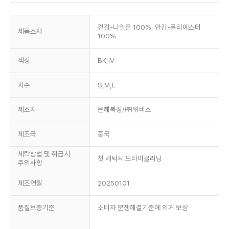
겉감-나일론 100%, 안감-폴리에스터
제품소재
100%
색상
BK,IV
치수
S,M,L
제조자
은혜복장/㈜위비스
제조국
중국
세탁방법 및 취급시
첫 세탁시 드라이클리닝
주의사항
제조연월
20250101
품질보증기준
소비자 분쟁해결기준에 의거 보상