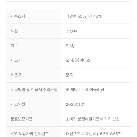
제품소재
나일론 55%, 면 45%
색상
BR,NA
치수
S,M,L
제조자
오허/㈜위비스
제조국
중국
세탁방법 및 취급시 주의사항
첫 세탁시 드라이클리닝
제조연월
20250101
품질보증기준
소비자 분쟁해결기준에 의거 보상
A/S 책임자와 전화번호
패션포유 고객센터 (1666-8657)