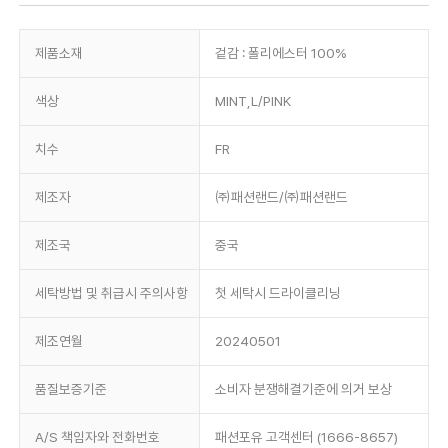
제품소재
겉감 : 폴리에스터 100%
색상
MINT,L/PINK
치수
FR
제조자
㈜패션랜드/㈜패션랜드
제조국
중국
세탁방법 및 취급시 주의사항
첫 세탁시 드라이클리닝
제조연월
20240501
품질보증기준
소비자 분쟁해결기준에 의거 보상
A/S 책임자와 전화번호
패션포유 고객센터 (1666-8657)