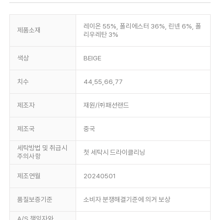
레이온 55%, 폴리에스터 36%, 린넨 6%, 폴
제품소재
리우레탄 3%
색상
BEIGE
치수
44,55,66,77
제조자
재원/㈜패션랜드
제조국
중국
세탁방법 및 취급시
첫 세탁시 드라이클리닝
주의사항
제조연월
20240501
품질보증기준
소비자 분쟁해결기준에 의거 보상
A/S 책임자와