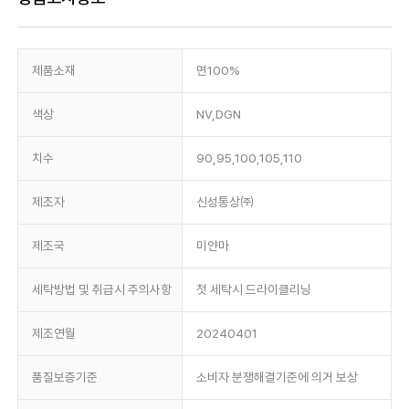
제품소재
면100%
색상
NV,DGN
치수
90,95,100,105,110
제조자
신성통상㈜
제조국
미얀마
세탁방법 및 취급시 주의사항
첫 세탁시 드라이클리닝
제조연월
20240401
품질보증기준
소비자 분쟁해결기준에 의거 보상