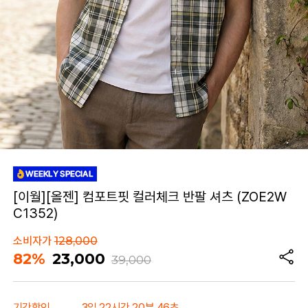
[이월][올젠] 컴포트핏 컬러체크 반팔 셔츠 (ZOE2W
C1352)
소비자가
128,000
82%
23,000
39,000
기간할인
3일 22시간 20분 46초