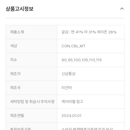
상품고시정보
제품소재
겉감 : 면 41% 마 31% 레이온 28%
색상
CGN,CBL,MT
치수
90,95,100,105,110,115
제조자
신성통상
제조국
미얀마
세탁방법 및 취급시 주의사항
케어라벨 참고
제조연월
2024.01.01
품질보증기준
소비자 분쟁해결기준에 의거 보상