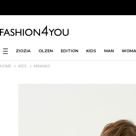
ZIOZIA
OLZEN
EDITION
KIDS
MAN
WOMA
HOME
>
KIDS
>
MINKMUI