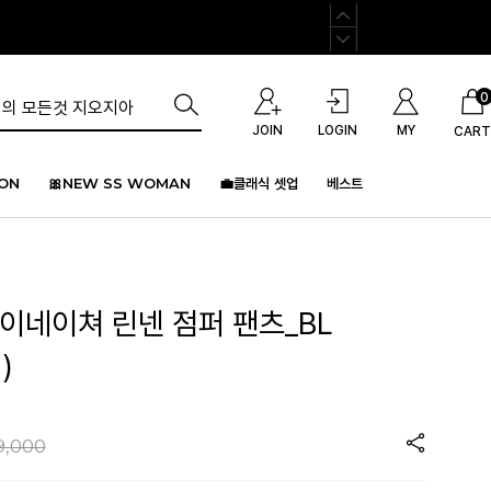
0
JOIN
LOGIN
MY
CART
ION
🎀NEW SS WOMAN
💼클래식 셋업
베스트
이네이쳐 린넨 점퍼 팬츠_BL
)
9,000