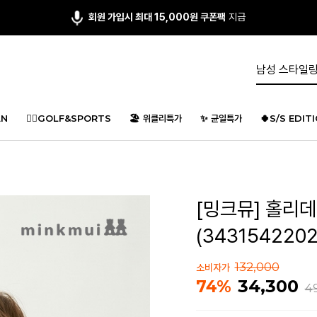
앱다운 3,000원
쿠폰 증정
N
🏌️‍♂️GOLF&SPORTS
🏖️ 위클리특가
✨ 균일특가
🍀S/S EDIT
[밍크뮤] 홀리데
(3431542202
132,000
소비자가
34,300
74%
4