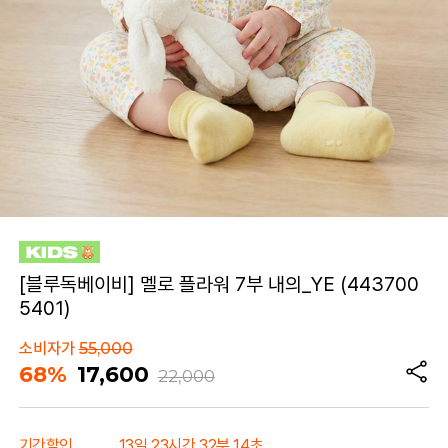
[블루독베이비] 멜로 플라워 7부 내의_YE (443700
5401)
소비자가
55,000
68%
17,600
22,000
기간할인
13일 23시간 32분 14초