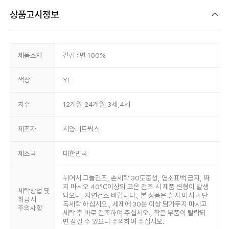
상품고시정보
제품소재
겉감 : 면 100%
색상
YE
치수
12개월,24개월,3세,4세
제조자
서양네트웍스
제조국
대한민국
뉘어서 그늘건조, 손세탁 30도중성, 염소표백 금지, 짜
지 마시오 40℃이상의 고온 건조 시 제품 변형이 발생
세탁방법 및
되오니, 자연건조 바랍니다., 본 상품은 삶지 마시고 단
취급시
독세탁 하십시오., 세제에 30분 이상 담가두지 마시고
주의사항
세탁 후 바로 건조하여 주십시오., 작은 부품이 탈락되
면 삼킬 수 있으니 주의하여 주십시오.